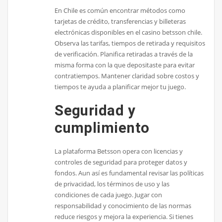
En Chile es común encontrar métodos como
tarjetas de crédito, transferencias y billeteras
electrónicas disponibles en el casino betsson chile.
Observa las tarifas, tiempos de retirada y requisitos
de verificación. Planifica retiradas a través de la
misma forma con la que depositaste para evitar
contratiempos. Mantener claridad sobre costos y
tiempos te ayuda a planificar mejor tu juego.
Seguridad y
cumplimiento
La plataforma Betsson opera con licencias y
controles de seguridad para proteger datos y
fondos. Aun así es fundamental revisar las políticas
de privacidad, los términos de uso y las
condiciones de cada juego. Jugar con
responsabilidad y conocimiento de las normas
reduce riesgos y mejora la experiencia. Si tienes