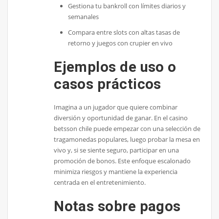
Gestiona tu bankroll con límites diarios y
semanales
Compara entre slots con altas tasas de
retorno y juegos con crupier en vivo
Ejemplos de uso o
casos prácticos
Imagina a un jugador que quiere combinar
diversión y oportunidad de ganar. En el casino
betsson chile puede empezar con una selección de
tragamonedas populares, luego probar la mesa en
vivo y, si se siente seguro, participar en una
promoción de bonos. Este enfoque escalonado
minimiza riesgos y mantiene la experiencia
centrada en el entretenimiento.
Notas sobre pagos