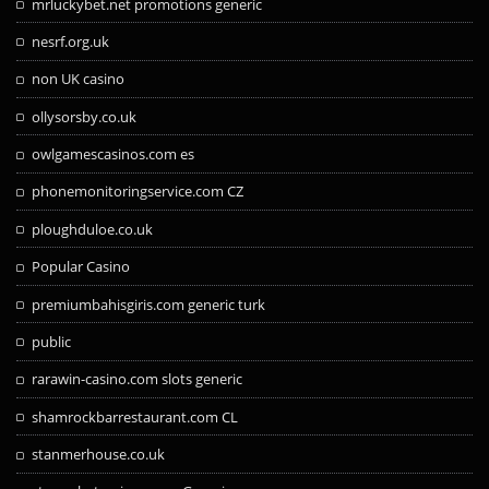
mrluckybet.net promotions generic
nesrf.org.uk
non UK casino
ollysorsby.co.uk
owlgamescasinos.com es
phonemonitoringservice.com CZ
ploughduloe.co.uk
Popular Casino
premiumbahisgiris.com generic turk
public
rarawin-casino.com slots generic
shamrockbarrestaurant.com CL
stanmerhouse.co.uk