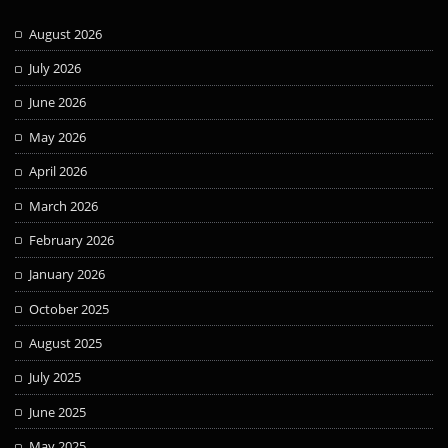
August 2026
July 2026
June 2026
May 2026
April 2026
March 2026
February 2026
January 2026
October 2025
August 2025
July 2025
June 2025
May 2025