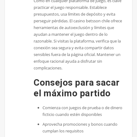
Como en cualquier plataforma de juego, es clave
practicar el juego responsable. Establece
presupuestos, usa límites de depósito y evita
perseguir pérdidas. El casino betsson chile ofrece
herramientas de autoexclusión y límites que
ayudan a mantener el juego dentro de lo
razonable. Si visitas la plataforma, verifica que la
conexión sea segura y evita compartir datos
sensibles fuera de la página oficial. Mantener un
enfoque racional ayuda a disfrutar sin
complicaciones.
Consejos para sacar
el máximo partido
Comienza con juegos de prueba o de dinero
ficticio cuando estén disponibles
Aprovecha promociones y bonos cuando
cumplan los requisitos