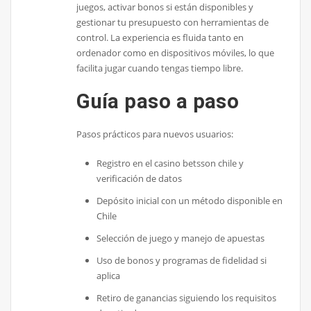
juegos, activar bonos si están disponibles y
gestionar tu presupuesto con herramientas de
control. La experiencia es fluida tanto en
ordenador como en dispositivos móviles, lo que
facilita jugar cuando tengas tiempo libre.
Guía paso a paso
Pasos prácticos para nuevos usuarios:
Registro en el casino betsson chile y
verificación de datos
Depósito inicial con un método disponible en
Chile
Selección de juego y manejo de apuestas
Uso de bonos y programas de fidelidad si
aplica
Retiro de ganancias siguiendo los requisitos