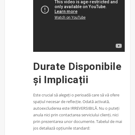
Durate Disponibile
și Implicații
Este crucial să alegeți o perioadă care să vă ofere
spațiul necesar de reflecție. Odată activată,
autoexcluderea este IRREVERSIBILĂ. Nu o puteți
anula nici prin contactarea serviciului clienți, nici
prin prezentarea unor documente. Tabelul de mai
jos detaliază opțiunile standard: