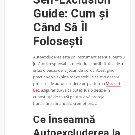
Guide: Cum și
Când Să Îl
Folosești
Autoexcluderea este un instrument esențial pentru
jucătorii responsabili, oferindu-le posibilitatea de a-
și lua o pauză de la jocuri de noroc. Acest ghid
practic vă va explica tot ce trebuie să știți despre
procesul de autoexcludere pe platforma
Mozzart
Bet
, asigurându-vă că puteți lua o decizie în
cunoștință de cauză pentru a vă proteja
bunăstarea financiară și emotională.
Ce Înseamnă
Autoexcluderea la