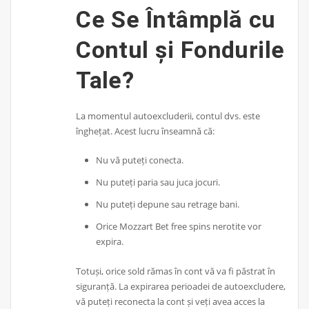
Ce Se Întâmplă cu
Contul și Fondurile
Tale?
La momentul autoexcluderii, contul dvs. este
înghețat. Acest lucru înseamnă că:
Nu vă puteți conecta.
Nu puteți paria sau juca jocuri.
Nu puteți depune sau retrage bani.
Orice Mozzart Bet free spins nerotite vor
expira.
Totuși, orice sold rămas în cont vă va fi păstrat în
siguranță. La expirarea perioadei de autoexcludere,
vă puteți reconecta la cont și veți avea acces la