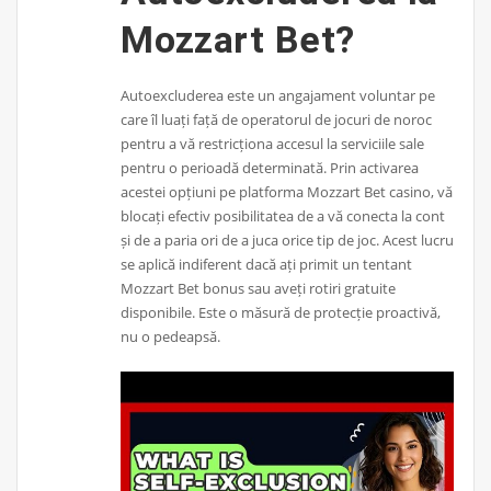
Mozzart Bet?
Autoexcluderea este un angajament voluntar pe
care îl luați față de operatorul de jocuri de noroc
pentru a vă restricționa accesul la serviciile sale
pentru o perioadă determinată. Prin activarea
acestei opțiuni pe platforma Mozzart Bet casino, vă
blocați efectiv posibilitatea de a vă conecta la cont
și de a paria ori de a juca orice tip de joc. Acest lucru
se aplică indiferent dacă ați primit un tentant
Mozzart Bet bonus sau aveți rotiri gratuite
disponibile. Este o măsură de protecție proactivă,
nu o pedeapsă.