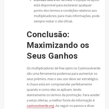
está disponível para esclarecer qualquer
ponto dos termos e condições relativos aos
multiplicadores; para mais informações, pode
sempre visitar o site oficial.
Conclusão:
Maximizando os
Seus Ganhos
Os multiplicadores de free spins no Casinosolverde
são uma ferramenta poderosa para aumentar os
seus prémios, mas o seu uso deve ser estratégico.
A chave está em compreender perfeitamente
quando e como eles se aplicam, lendo
atentamente os termos da promoção. Para aceder
a estas ofertas, a melhor fonte de informação é
casinosolverde.org
. Ao seguir os passos e dicas