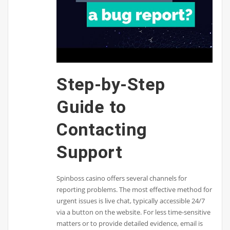
Step-by-Step
Guide to
Contacting
Support
Spinboss casino offers several channels for
reporting problems. The most effective method for
urgent issues is live chat, typically accessible 24/7
via a button on the website. For less time-sensitive
matters or to provide detailed evidence, email is