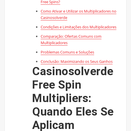
Free Spins?
Como Ativar e Utilizar os Multiplicadores no
Casinosolverde
Condições e Limitações dos Multiplicadores
Comparação: Ofertas Comuns com
Multiplicadores
Problemas Comuns e Soluções
Conclusão: Maximizando os Seus Ganhos
Casinosolverde
Free Spin
Multipliers:
Quando Eles Se
Aplicam