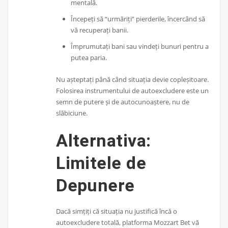
mentală.
Începeți să “urmăriți” pierderile, încercând să
vă recuperați banii.
Împrumutați bani sau vindeți bunuri pentru a
putea paria.
Nu așteptați până când situația devie copleșitoare.
Folosirea instrumentului de autoexcludere este un
semn de putere și de autocunoaștere, nu de
slăbiciune.
Alternativa:
Limitele de
Depunere
Dacă simțiți că situația nu justifică încă o
autoexcludere totală, platforma Mozzart Bet vă