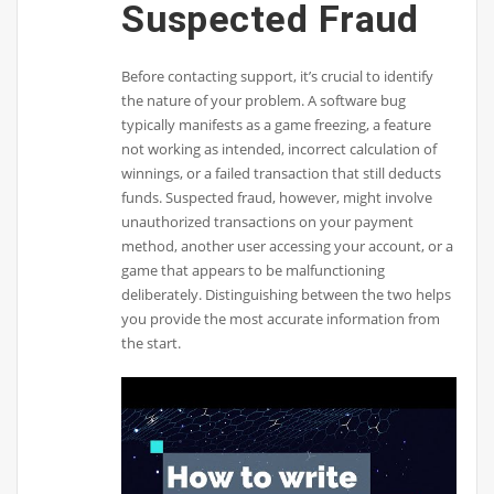
Suspected Fraud
Before contacting support, it’s crucial to identify
the nature of your problem. A software bug
typically manifests as a game freezing, a feature
not working as intended, incorrect calculation of
winnings, or a failed transaction that still deducts
funds. Suspected fraud, however, might involve
unauthorized transactions on your payment
method, another user accessing your account, or a
game that appears to be malfunctioning
deliberately. Distinguishing between the two helps
you provide the most accurate information from
the start.