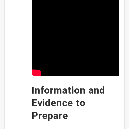
Information and
Evidence to
Prepare