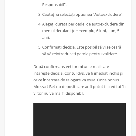
Responsabil”.
Căutați și selectați opțiunea “Autoexcludere”.
Alegeți durata perioadei de autoexcludere din
meniul derulant (de exemplu, 6 luni, 1 an, 5
ani).
Confirmați decizia. Este posibil să vi se ceară
să vă reintroduceți parola pentru validare.
După confirmare, veți primi un e-mail care
întărește decizia. Contul dvs. va fi imediat închis și
orice încercare de relogare va eșua. Orice bonus
Mozzart Bet no deposit care ar fi putut fi creditat în
viitor nu va mai fi disponibil.