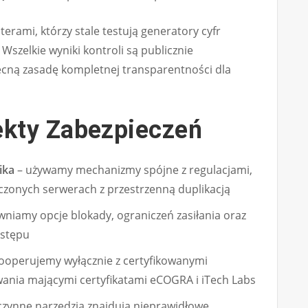
rami, którzy stale testują generatory cyfr
Wszelkie wyniki kontroli są publicznie
ecną zasadę kompletnej transparentności dla
kty Zabezpieczeń
ika
– używamy mechanizmy spójne z regulacjami,
czonych serwerach z przestrzenną duplikacją
niamy opcje blokady, ograniczeń zasiłania oraz
stępu
ooperujemy wyłącznie z certyfikowanymi
ia mającymi certyfikatami eCOGRA i iTech Labs
zynne narzędzia znajdują nieprawidłowe