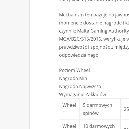
Mechanizm ten bazuje na jawności
momencie dostanie nagrodę i kt
czynnik: Malta Gaming Authority
MGA/B2C/315/2016, weryfikuje 
prawdziwość i spójność z mię
odpowiedzialnego.
Poziom Wheel
Nagroda Min
Nagroda Najwyższa
Wymaganie Zakładów
Wheel
5 darmowych
25
1
spinów
Wheel
10 darmowych