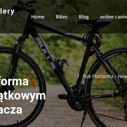
lery
Home
Bikes
Blog
online casin
Rizk Platforma – N
forma
jątkowym
acza