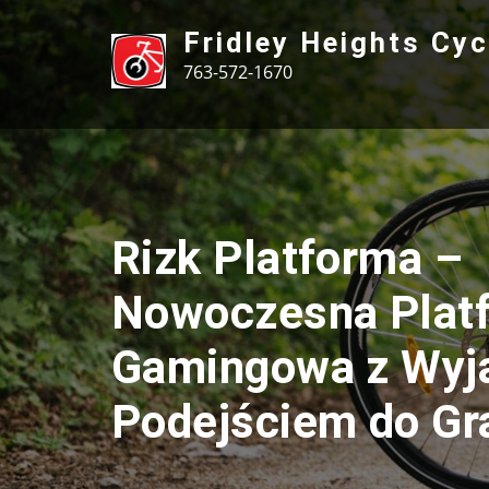
Skip
Fridley Heights Cyc
to
763-572-1670
content
Rizk Platforma –
Nowoczesna Plat
Gamingowa z Wy
Podejściem do Gr