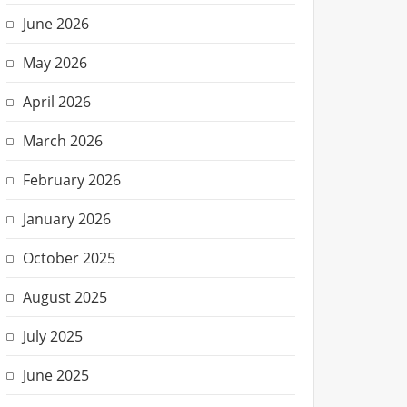
June 2026
May 2026
April 2026
March 2026
February 2026
January 2026
October 2025
August 2025
July 2025
June 2025