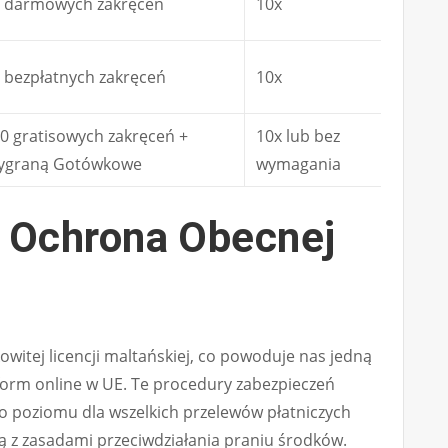
 darmowych zakręceń
10x
 bezpłatnych zakręceń
10x
0 gratisowych zakręceń +
10x lub bez
ygraną Gotówkowe
wymagania
i Ochrona Obecnej
itej licencji maltańskiej, co powoduje nas jedną
form online w UE. Te procedury zabezpieczeń
o poziomu dla wszelkich przelewów płatniczych
 z zasadami przeciwdziałania praniu środków.