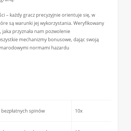
 – każdy gracz precyzyjnie orientuje się, w
óre są warunki jej wykorzystania. Weryfikowany
, jaka przyznała nam pozwolenie
wszystkie mechanizmy bonusowe, dając swoją
dzynarodowymi normami hazardu
 bezpłatnych spinów
10x