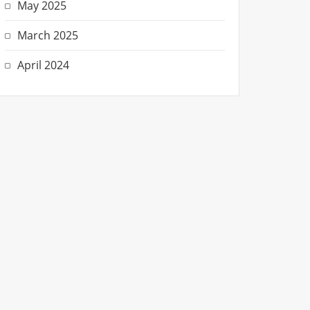
May 2025
March 2025
April 2024