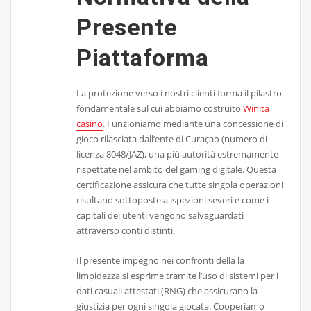
Presente
Piattaforma
La protezione verso i nostri clienti forma il pilastro
fondamentale sul cui abbiamo costruito
Winita
casino
. Funzioniamo mediante una concessione di
gioco rilasciata dall’ente di Curaçao (numero di
licenza 8048/JAZ), una più autorità estremamente
rispettate nel ambito del gaming digitale. Questa
certificazione assicura che tutte singola operazioni
risultano sottoposte a ispezioni severi e come i
capitali dei utenti vengono salvaguardati
attraverso conti distinti.
Il presente impegno nei confronti della la
limpidezza si esprime tramite l’uso di sistemi per i
dati casuali attestati (RNG) che assicurano la
giustizia per ogni singola giocata. Cooperiamo