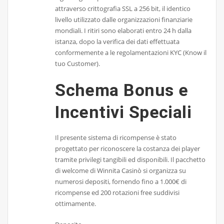
attraverso crittografia SSL a 256 bit, il identico
livello utilizzato dalle organizzazioni finanziarie
mondiali. I ritiri sono elaborati entro 24 h dalla
istanza, dopo la verifica dei dati effettuata
conformemente a le regolamentazioni KYC (Know il
tuo Customer).
Schema Bonus e
Incentivi Speciali
Il presente sistema di ricompense è stato
progettato per riconoscere la costanza dei player
tramite privilegi tangibili ed disponibili. Il pacchetto
di welcome di Winnita Casinò si organizza su
numerosi depositi, fornendo fino a 1.000€ di
ricompense ed 200 rotazioni free suddivisi
ottimamente.