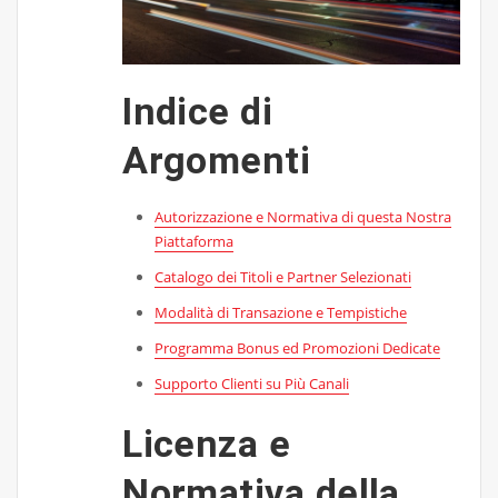
Indice di
Argomenti
Autorizzazione e Normativa di questa Nostra
Piattaforma
Catalogo dei Titoli e Partner Selezionati
Modalità di Transazione e Tempistiche
Programma Bonus ed Promozioni Dedicate
Supporto Clienti su Più Canali
Licenza e
Normativa della