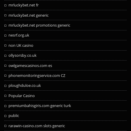
mrluckybet.net fr
mrluckybet.net generic
mrluckybet.net promotions generic
nesrf.org.uk
non UK casino
ollysorsby.co.uk
owlgamescasinos.com es
phonemonitoringservice.com CZ
ploughduloe.co.uk
Popular Casino
premiumbahisgiris.com generic turk
public
rarawin-casino.com slots generic