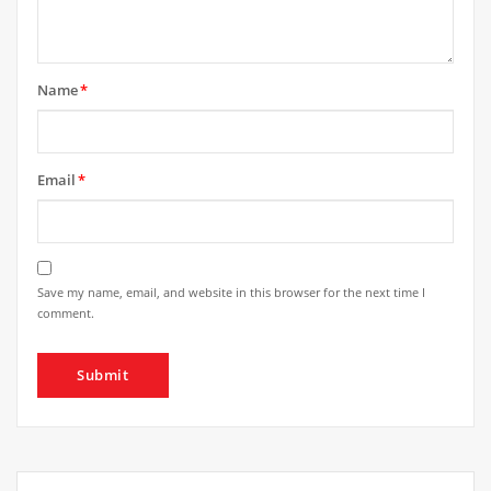
Name
*
Email
*
Save my name, email, and website in this browser for the next time I
comment.