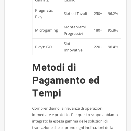
Pragmatic
Slot ed Tavoli
250+
96.2%
Play
Montepremi
Microgaming
180+
95.8%
Progressivi
Slot
Play’n GO
220+
96.4%
Innovative
Metodi di
Pagamento ed
Tempi
Comprendiamo la rilevanza di operazioni
immediate e protette. Per questo scopo abbiamo
integrato la estesa gamma delle soluzioni di
transazione che coprono ogni inclinazioni della