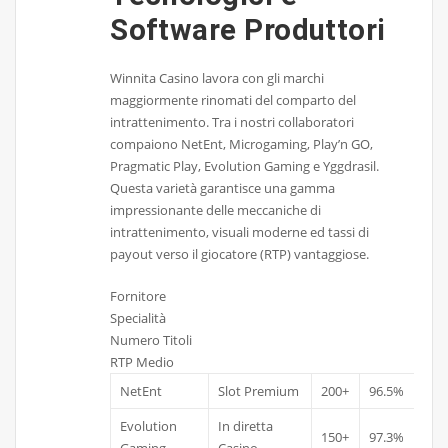
Software Produttori
Winnita Casino lavora con gli marchi
maggiormente rinomati del comparto del
intrattenimento. Tra i nostri collaboratori
compaiono NetEnt, Microgaming, Play’n GO,
Pragmatic Play, Evolution Gaming e Yggdrasil.
Questa varietà garantisce una gamma
impressionante delle meccaniche di
intrattenimento, visuali moderne ed tassi di
payout verso il giocatore (RTP) vantaggiose.
Fornitore
Specialità
Numero Titoli
RTP Medio
NetEnt
Slot Premium
200+
96.5%
Evolution
In diretta
150+
97.3%
Gaming
Casino