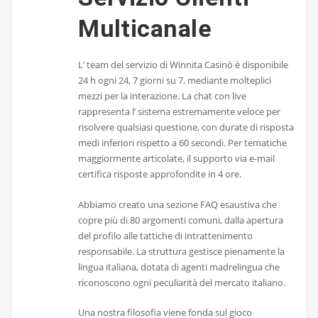
Multicanale
L’ team del servizio di Winnita Casinò è disponibile
24 h ogni 24, 7 giorni su 7, mediante molteplici
mezzi per la interazione. La chat con live
rappresenta l’ sistema estremamente veloce per
risolvere qualsiasi questione, con durate di risposta
medi inferiori rispetto a 60 secondi. Per tematiche
maggiormente articolate, il supporto via e-mail
certifica risposte approfondite in 4 ore.
Abbiamo creato una sezione FAQ esaustiva che
copre più di 80 argomenti comuni, dalla apertura
del profilo alle tattiche di intrattenimento
responsabile. La struttura gestisce pienamente la
lingua italiana, dotata di agenti madrelingua che
riconoscono ogni peculiarità del mercato italiano.
Una nostra filosofia viene fonda sul gioco