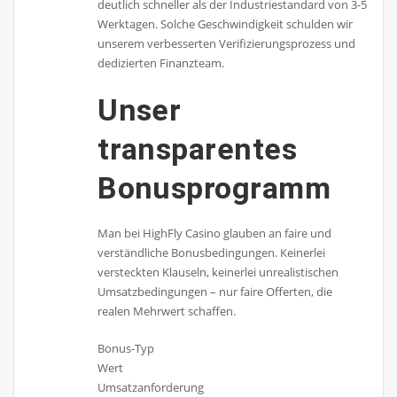
deutlich schneller als der Industriestandard von 3-5
Werktagen. Solche Geschwindigkeit schulden wir
unserem verbesserten Verifizierungsprozess und
dedizierten Finanzteam.
Unser
transparentes
Bonusprogramm
Man bei HighFly Casino glauben an faire und
verständliche Bonusbedingungen. Keinerlei
versteckten Klauseln, keinerlei unrealistischen
Umsatzbedingungen – nur faire Offerten, die
realen Mehrwert schaffen.
Bonus-Typ
Wert
Umsatzanforderung