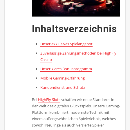
Inhaltsverzeichnis
Unser exklusives Spielangebot
Zuverlässige Zahlungsmethoden bei HighFly
Casino
Unser klares Bonusprogramm
Mobile Gaming-Erfahrung
Kundendienst und Schutz
Bei
HighFly Slots
schaffen wir neue Standards in
der Welt des digitalen Glücksspiels. Unsere Gaming-
Plattform kombiniert modernste Technik mit
einem außergewöhnlichen Spielerlebnis, welches
sowohl Neulinge als auch versierte Spieler