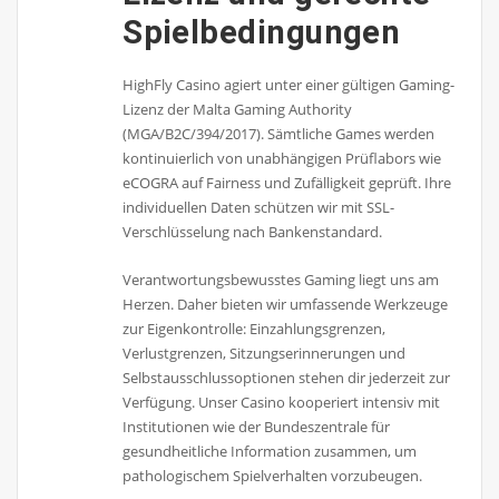
Spielbedingungen
HighFly Casino agiert unter einer gültigen Gaming-
Lizenz der Malta Gaming Authority
(MGA/B2C/394/2017). Sämtliche Games werden
kontinuierlich von unabhängigen Prüflabors wie
eCOGRA auf Fairness und Zufälligkeit geprüft. Ihre
individuellen Daten schützen wir mit SSL-
Verschlüsselung nach Bankenstandard.
Verantwortungsbewusstes Gaming liegt uns am
Herzen. Daher bieten wir umfassende Werkzeuge
zur Eigenkontrolle: Einzahlungsgrenzen,
Verlustgrenzen, Sitzungserinnerungen und
Selbstausschlussoptionen stehen dir jederzeit zur
Verfügung. Unser Casino kooperiert intensiv mit
Institutionen wie der Bundeszentrale für
gesundheitliche Information zusammen, um
pathologischem Spielverhalten vorzubeugen.