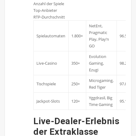
Anzahl der Spiele
Top-Anbieter
RTP-Durchschnitt
NetEnt,
Pragmatic
Spielautomaten
1.800+
96.5%
Play, Play’n
GO
Evolution
Live-Casino
350+
Gaming,
98.2%
Ezugi
Microgaming,
Tischspiele
250+
97.8%
Red Tiger
Yggdrasil, Big
Jackpot-Slots
120+
95.1%
Time Gaming
Live-Dealer-Erlebnis
der Extraklasse