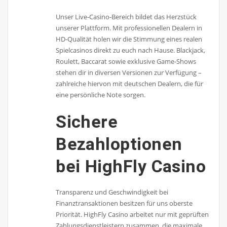
Unser Live-Casino-Bereich bildet das Herzstück
unserer Plattform. Mit professionellen Dealern in
HD-Qualität holen wir die Stimmung eines realen
Spielcasinos direkt zu euch nach Hause. Blackjack,
Roulett, Baccarat sowie exklusive Game-Shows
stehen dir in diversen Versionen zur Verfügung –
zahlreiche hiervon mit deutschen Dealern, die für
eine persönliche Note sorgen.
Sichere
Bezahloptionen
bei HighFly Casino
Transparenz und Geschwindigkeit bei
Finanztransaktionen besitzen für uns oberste
Priorität. HighFly Casino arbeitet nur mit geprüften
Zahlungsdienstleistern zusammen, die maximale