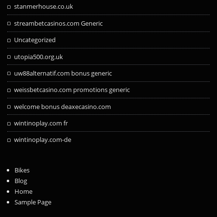
stanmerhouse.co.uk
streambetcasinos.com Generic
Uncategorized
utopia500.org.uk
uw88alternatif.com bonus generic
weissbetcasino.com promotions generic
welcome bonus deaxecasino.com
wintinoplay.com fr
wintinoplay.com-de
Bikes
Blog
Home
Sample Page