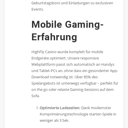
Geburtstagsboni und Einladungen zu exclusiven
Events.
Mobile Gaming-
Erfahrung
HighFly Casino wurde komplett für mobile
Endgeräte optimiert. Unsere responsive
Webplattform passt sich automatisch an Handys
und Tablet-PCs an, ohne dass ein gesonderter App-
Download notwendig ist. Über 85% des
Spielangebots ist unterwegs verfügbar – perfekt für
on the go oder relaxte Gaming-Sessions auf dem
Sofa.
Optimierte Ladezeiten:
Dank modernster
Komprimierungstechnologie starten Spiele in
weniger als 3 Sek.