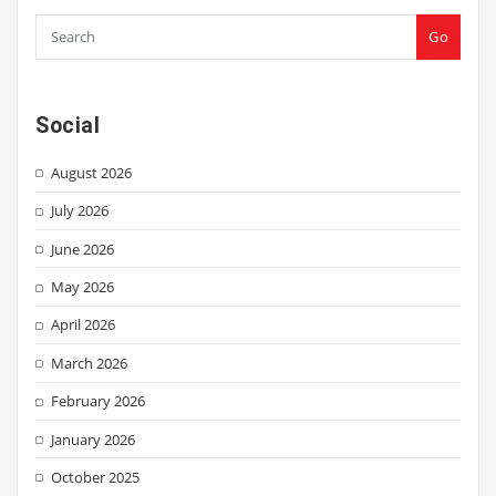
Go
Social
August 2026
July 2026
June 2026
May 2026
April 2026
March 2026
February 2026
January 2026
October 2025