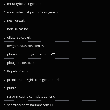
mrluckybet.net generic
mrluckybet.net promotions generic
nesrf.org.uk
non UK casino
ollysorsby.co.uk
owlgamescasinos.com es
phonemonitoringservice.com CZ
ploughduloe.co.uk
Popular Casino
premiumbahisgiris.com generic turk
public
rarawin-casino.com slots generic
shamrockbarrestaurant.com CL