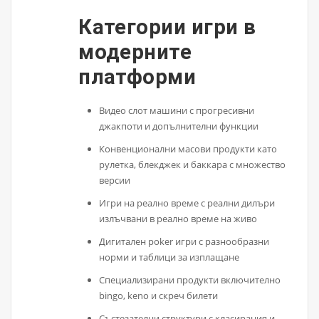
Категории игри в
модерните
платформи
Видео слот машини с прогресивни
джакпоти и допълнителни функции
Конвенционални масови продукти като
рулетка, блекджек и баккара с множество
версии
Игри на реално време с реални дилъри
излъчвани в реално време на живо
Дигитален poker игри с разнообразни
норми и таблици за изплащане
Специализирани продукти включително
bingo, keno и скреч билети
Състезателни структури с класирания и