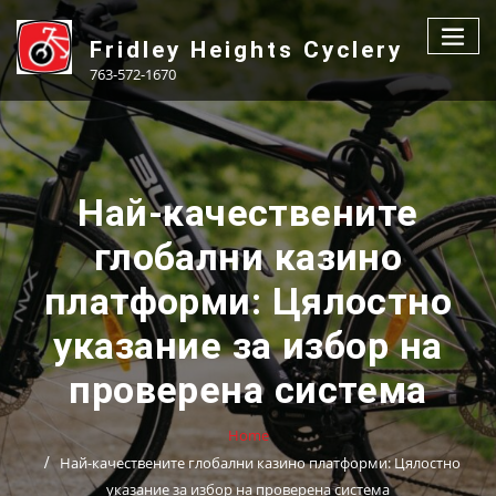
Skip
to
Fridley Heights Cyclery
content
763-572-1670
Най-качествените
глобални казино
платформи: Цялостно
указание за избор на
проверена система
Home
Най-качествените глобални казино платформи: Цялостно
указание за избор на проверена система