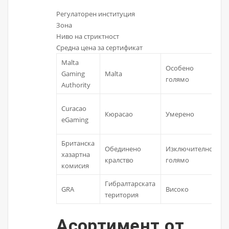
Регулаторен институция
Зона
Ниво на стриктност
Средна цена за сертификат
Malta
2
Особено
Gaming
Malta
–
голямо
Authority
E
1
Curacao
Кюрасао
Умерено
1
eGaming
E
Британска
3
Обединено
Изключително
хазартна
1
кралство
голямо
комисия
п
Гибралтарската
8
GRA
Високо
територия
G
Асортимент от