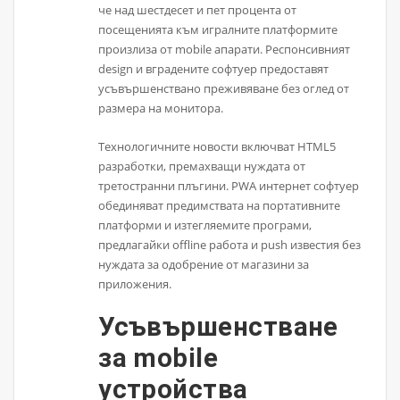
че над шестдесет и пет процента от
посещенията към игралните платформите
произлиза от mobile апарати. Респонсивният
design и вградените софтуер предоставят
усъвършенствано преживяване без оглед от
размера на монитора.
Технологичните новости включват HTML5
разработки, премахващи нуждата от
третостранни плъгини. PWA интернет софтуер
обединяват предимствата на портативните
платформи и изтегляемите програми,
предлагайки offline работа и push известия без
нуждата за одобрение от магазини за
приложения.
Усъвършенстване
за mobile
устройства