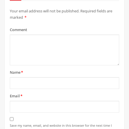
Your email address will not be published.
Required fields are
marked
*
Comment
Name
*
Email
*
Save my name, email, and website in this browser for the next time I