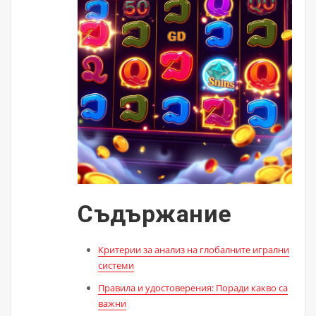
Съдържание
Критерии за анализ на глобалните игрални
системи
Правила и удостоверения: Поради какво са
важни