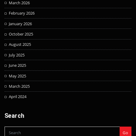
March 2026
February 2026
January 2026
October 2025
August 2025
July 2025
June 2025
May 2025
March 2025
April 2024
Search
Go