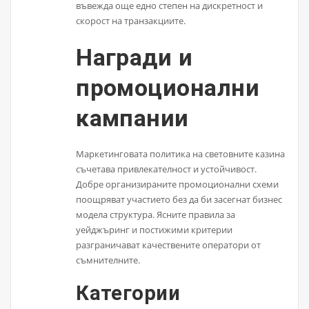
въвежда още едно степен на дискретност и
скорост на транзакциите.
Награди и
промоционални
кампании
Маркетинговата политика на световните казина
съчетава привлекателност и устойчивост.
Добре организираните промоционални схеми
поощряват участието без да би засегнат бизнес
модела структура. Ясните правила за
уейджъринг и постижими критерии
разграничават качествените оператори от
съмнителните.
Категории