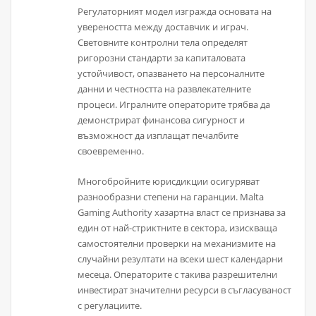
Регулаторният модел изгражда основата на
увереността между доставчик и играч.
Световните контролни тела определят
ригорозни стандарти за капиталовата
устойчивост, опазването на персоналните
данни и честността на развлекателните
процеси. Игралните операторите трябва да
демонстрират финансова сигурност и
възможност да изплащат печалбите
своевременно.
Многобройните юрисдикции осигуряват
разнообразни степени на гаранции. Malta
Gaming Authority хазартна власт се признава за
един от най-стриктните в сектора, изискваща
самостоятелни проверки на механизмите на
случайни резултати на всеки шест календарни
месеца. Операторите с такива разрешителни
инвестират значителни ресурси в съгласуваност
с регулациите.