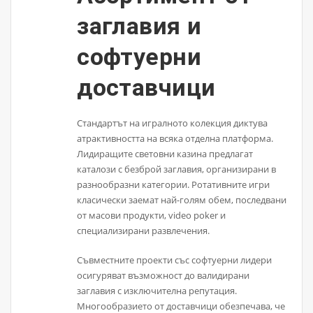
заглавия и
софтуерни
доставчици
Стандартът на игралното колекция диктува
атрактивността на всяка отделна платформа.
Лидиращите световни казина предлагат
каталози с безброй заглавия, организирани в
разнообразни категории. Ротативните игри
класически заемат най-голям обем, последвани
от масови продукти, video poker и
специализирани развлечения.
Съвместните проекти със софтуерни лидери
осигуряват възможност до валидирани
заглавия с изключителна репутация.
Многообразието от доставчици обезпечава, че