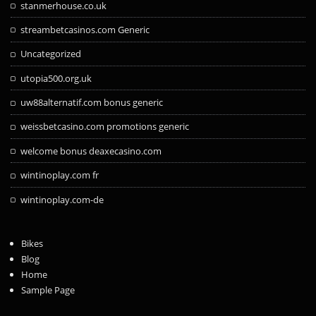
stanmerhouse.co.uk
streambetcasinos.com Generic
Uncategorized
utopia500.org.uk
uw88alternatif.com bonus generic
weissbetcasino.com promotions generic
welcome bonus deaxecasino.com
wintinoplay.com fr
wintinoplay.com-de
Bikes
Blog
Home
Sample Page