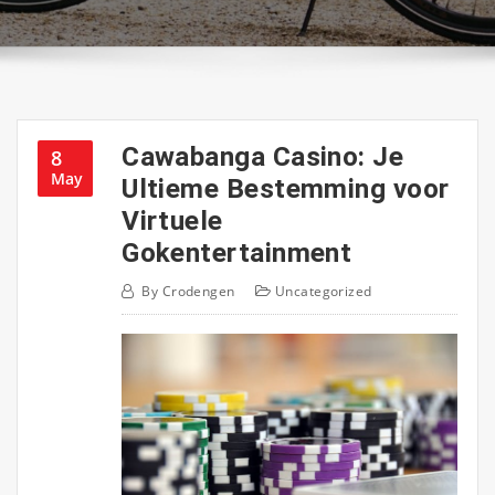
Cawabanga Casino: Je
8
May
Ultieme Bestemming voor
Virtuele
Gokentertainment
By
Crodengen
Uncategorized