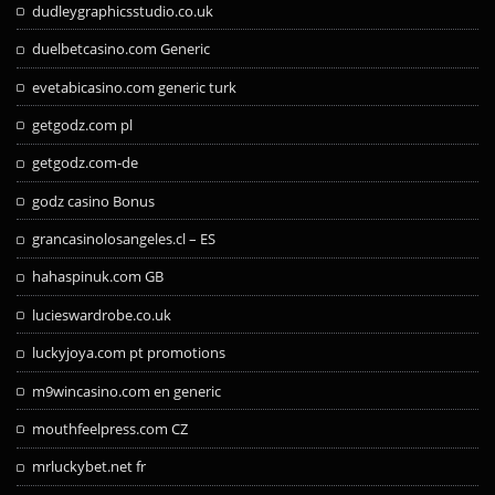
dudleygraphicsstudio.co.uk
duelbetcasino.com Generic
evetabicasino.com generic turk
getgodz.com pl
getgodz.com-de
godz casino Bonus
grancasinolosangeles.cl – ES
hahaspinuk.com GB
lucieswardrobe.co.uk
luckyjoya.com pt promotions
m9wincasino.com en generic
mouthfeelpress.com CZ
mrluckybet.net fr