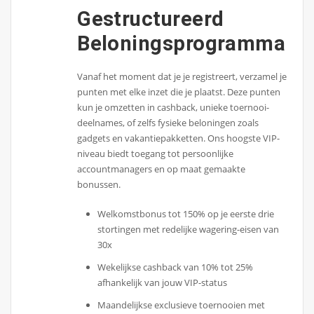
Gestructureerd
Beloningsprogramma
Vanaf het moment dat je je registreert, verzamel je
punten met elke inzet die je plaatst. Deze punten
kun je omzetten in cashback, unieke toernooi-
deelnames, of zelfs fysieke beloningen zoals
gadgets en vakantiepakketten. Ons hoogste VIP-
niveau biedt toegang tot persoonlijke
accountmanagers en op maat gemaakte
bonussen.
Welkomstbonus tot 150% op je eerste drie
stortingen met redelijke wagering-eisen van
30x
Wekelijkse cashback van 10% tot 25%
afhankelijk van jouw VIP-status
Maandelijkse exclusieve toernooien met