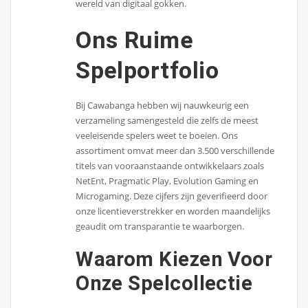
wereld van digitaal gokken.
Ons Ruime
Spelportfolio
Bij Cawabanga hebben wij nauwkeurig een
verzameling samengesteld die zelfs de meest
veeleisende spelers weet te boeien. Ons
assortiment omvat meer dan 3.500 verschillende
titels van vooraanstaande ontwikkelaars zoals
NetEnt, Pragmatic Play, Evolution Gaming en
Microgaming. Deze cijfers zijn geverifieerd door
onze licentieverstrekker en worden maandelijks
geaudit om transparantie te waarborgen.
Waarom Kiezen Voor
Onze Spelcollectie