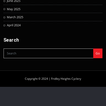
June 2025
May 2025
March 2025
April 2024
Search
Go
Copyright © 2024 | Fridley Heights Cyclery