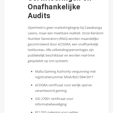
Onafhankelijke
Audits
Openheid is geen marketingbegrip bij Cawabanga
casino, maar een meetbare realiteit. Onze Random
Number Generators (RNG) worden maandelijks
gecontroleerd door eCOGRA, een onafhankelijk
testbureau. Alle uitbetalingspercentages zijn
publiekelijk beschikbaar en worden real-time
geüpdatet op ons systeem.
Malta Gaming Authority vergunning met
registratienummer MGA/B2C/394/2017
eCOGRA certificaat voor eerlijk spel en
verantwoord gaming
ISO 27001 certificaat voor
informatiebeveiliging
PCI DSS naleving voor veilige