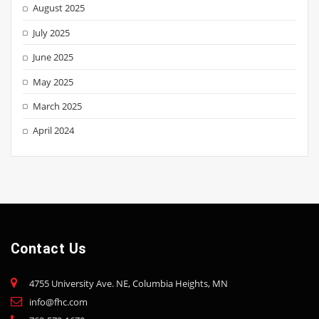
August 2025
July 2025
June 2025
May 2025
March 2025
April 2024
Contact Us
4755 University Ave. NE, Columbia Heights, MN
info@fhc.com