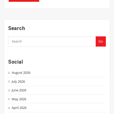
Search
Go
Social
August 2026
July 2026
June 2026
May 2026
April 2026