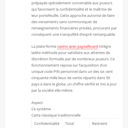
prépayée spécialement convenable aux joueurs
qui favorisent la confidentialité et le maîtrise de
leur portefeuille. Cette approche autorise de faire
des versements sans communiquer de
renseignements financières privées, procurant par
conséquent une tranquillité d’esprit remarquable.
La plate-forme
casino avec paysafecard
intègre
ladite méthode pour satisfaire aux attentes de
discrétion formulés par de nombreux joueurs. Ce
fonctionnement repose sur l’acquisition d’un
unique code PIN personnel dans un des six cent
cinquante mille lieux de vente répartis dans 50
pays à dans le globe, un chiffre vérifié et mis à jour
par la société elle-même.
Aspect
Ce système
Carte classique traditionnelle
Confidentialité
Total
Restreint