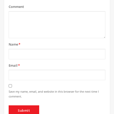
Comment
Name
*
Email
*
Save my name, email, and website in this browser for the next time I
comment.