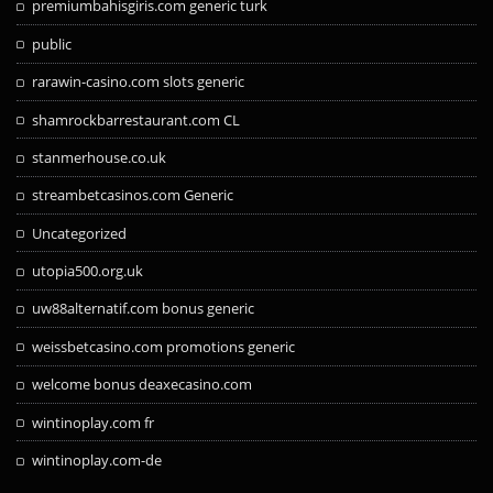
premiumbahisgiris.com generic turk
public
rarawin-casino.com slots generic
shamrockbarrestaurant.com CL
stanmerhouse.co.uk
streambetcasinos.com Generic
Uncategorized
utopia500.org.uk
uw88alternatif.com bonus generic
weissbetcasino.com promotions generic
welcome bonus deaxecasino.com
wintinoplay.com fr
wintinoplay.com-de