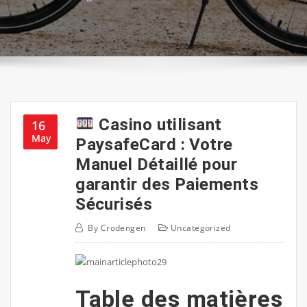
Casino utilisant
16
May
PaysafeCard : Votre
Manuel Détaillé pour
garantir des Paiements
Sécurisés
By
Crodengen
Uncategorized
Table des matières