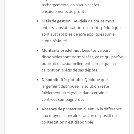
rechargements, en aucun cas les
encaissements de profits
Frais de gestion :
Au-delà de douze mois
entiers sans utilisation, des coûts périodiques
sont susceptibles de être appliqués sur le
crédit résiduel
Montants prédéfinis :
Lesdites valeurs
disponibles sont normalisées, ce ce qui parfois
pourrait occasionnellement compliquer la
calibration précis de ses dépôts
Disponibilité spatiale :
Quoique que
largement distribuée, la solution reste
faiblement atteignable dans certaines
contrées campagnardes
Absence de protection client :
À la différence
aux moyens bancaires, aucun dispositif de
contestation n’est disponible