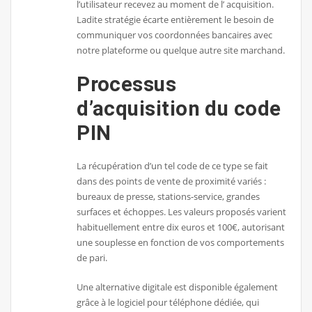
l’utilisateur recevez au moment de l’ acquisition.
Ladite stratégie écarte entièrement le besoin de
communiquer vos coordonnées bancaires avec
notre plateforme ou quelque autre site marchand.
Processus
d’acquisition du code
PIN
La récupération d’un tel code de ce type se fait
dans des points de vente de proximité variés :
bureaux de presse, stations-service, grandes
surfaces et échoppes. Les valeurs proposés varient
habituellement entre dix euros et 100€, autorisant
une souplesse en fonction de vos comportements
de pari.
Une alternative digitale est disponible également
grâce à le logiciel pour téléphone dédiée, qui