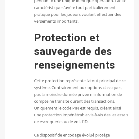
pendant d’une unique identique opération. Ladite
caractéristique s’avère tout particulièrement
pratique pour les joueurs voulant effectuer des
versements importants.
Protection et
sauvegarde des
renseignements
Cette protection représente l’atout principal de ce
système. Contrairement aux options classiques,
pas la moindre donnée privée ni information de
compte ne transite durant des transactions.
Uniquement le code PIN est requis, créant ainsi
une protection impénétrable vis-à-vis des les essais
de escroquerie ou de vol d’ID.
Ce dispositif de encodage évolué protège