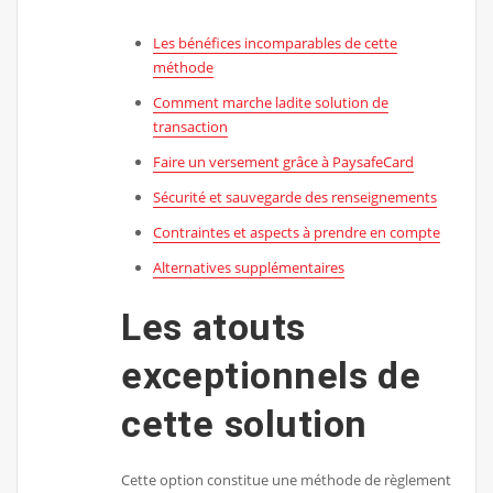
Les bénéfices incomparables de cette
méthode
Comment marche ladite solution de
transaction
Faire un versement grâce à PaysafeCard
Sécurité et sauvegarde des renseignements
Contraintes et aspects à prendre en compte
Alternatives supplémentaires
Les atouts
exceptionnels de
cette solution
Cette option constitue une méthode de règlement