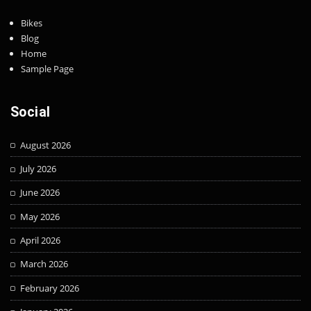
Bikes
Blog
Home
Sample Page
Social
August 2026
July 2026
June 2026
May 2026
April 2026
March 2026
February 2026