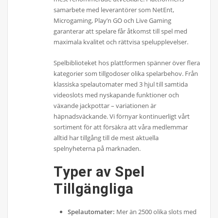
samarbete med leverantörer som NetEnt,
Microgaming, Play’n GO och Live Gaming
garanterar att spelare får åtkomst till spel med
maximala kvalitet och rättvisa spelupplevelser.
Spelbiblioteket hos plattformen spänner över flera
kategorier som tillgodoser olika spelarbehov. Från
klassiska spelautomater med 3 hjul till samtida
videoslots med nyskapande funktioner och
växande jackpottar – variationen är
häpnadsväckande. Vi förnyar kontinuerligt vårt
sortiment för att försäkra att våra medlemmar
alltid har tillgång till de mest aktuella
spelnyheterna på marknaden.
Typer av Spel
Tillgängliga
Spelautomater:
Mer än 2500 olika slots med