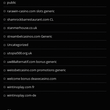
public
rarawin-casino.com slots generic
shamrockbarrestaurant.com CL
stanmerhouse.co.uk
streambetcasinos.com Generic
Uncategorized
utopia500.org.uk
uw88alternatif.com bonus generic
weissbetcasino.com promotions generic
welcome bonus deaxecasino.com
wintinoplay.com fr
wintinoplay.com-de