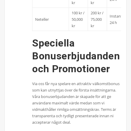
kr
kr
100 kr /
200 kr /
Instant / 0-
Neteller
50,000
75,000
24 h
kr
kr
Speciella
Bonuserbjudanden
och Promotioner
Via oss får nya spelare en attraktiv välkomstbonus
som kan utnyttjas över de första insättningarna.
Våra bonuserbjudanden är skapade för att ge
användare maximalt värde medan som vi
vidmakthåller rimliga omsättningskrav. Terms är
transparenta och tydligt presenterade innan ni
accepterar något deal.