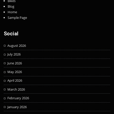
Bikes
Blog
Home
Sample Page
Social
August 2026
July 2026
June 2026
May 2026
April 2026
March 2026
February 2026
January 2026