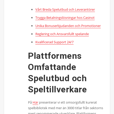
Vårt Breda Spelutbud och Leverantörer
Trygga Betalningslösningar hos Casinot
Unika Bonuserbjudanden och Promotioner
Reglering och Ansvarsfullt spelande
Kvalificerad Support 24/7
Plattformens
Omfattande
Spelutbud och
Speltillverkare
På
Här
presenterar vi ett omsorgsfullt kurerat
spelbibliotek med mer än 3000 titlar från sektorns
mest renommerade utvecklare. Plattformens