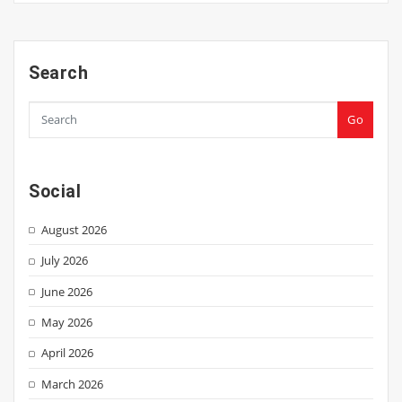
Search
Go
Social
August 2026
July 2026
June 2026
May 2026
April 2026
March 2026