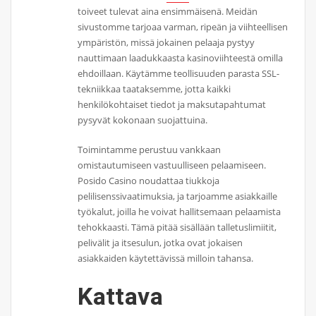
toiveet tulevat aina ensimmäisenä. Meidän
sivustomme tarjoaa varman, ripeän ja viihteellisen
ympäristön, missä jokainen pelaaja pystyy
nauttimaan laadukkaasta kasinoviihteestä omilla
ehdoillaan. Käytämme teollisuuden parasta SSL-
tekniikkaa taataksemme, jotta kaikki
henkilökohtaiset tiedot ja maksutapahtumat
pysyvät kokonaan suojattuina.
Toimintamme perustuu vankkaan
omistautumiseen vastuulliseen pelaamiseen.
Posido Casino noudattaa tiukkoja
pelilisenssivaatimuksia, ja tarjoamme asiakkaille
työkalut, joilla he voivat hallitsemaan pelaamista
tehokkaasti. Tämä pitää sisällään talletuslimiitit,
pelivälit ja itsesulun, jotka ovat jokaisen
asiakkaiden käytettävissä milloin tahansa.
Kattava