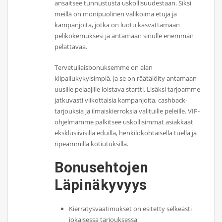
ansaitsee tunnustusta uskollisuudestaan. Siksi
meillä on monipuolinen valikoima etuja ja
kampanjoita, jotka on luotu kasvattamaan
pelikokemuksesi ja antamaan sinulle enemmän
pelattavaa.
Tervetuliaisbonuksemme on alan
kilpailukykyisimpiä, ja se on räätälöity antamaan
uusille pelaajille loistava startti. Lisäksi tarjoamme
jatkuvasti viikottaisia kampanjoita, cashback-
tarjouksia ja ilmaiskierroksia valituille peleille. VIP-
ohjelmamme palkitsee uskollisimmat asiakkaat
eksklusiivisilla eduilla, henkilökohtaisella tuella ja
ripeämmillä kotiutuksilla.
Bonusehtojen
Läpinäkyvyys
Kierrätysvaatimukset on esitetty selkeästi
jokaisessa tarjouksessa