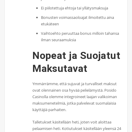
Ei piilotettuja ehtoja tai yllätysmaksuja
Bonusten voimassaoloajat ilmoitettu aina
etukäteen
Vaihtoehto peruuttaa bonus milloin tahansa
ilman seuraamuksia
Nopeat ja Suojatut
Maksutavat
Ymmärrämme, että sujuvat ja turvalliset maksut
ovat olennainen osa hyvää pelielämystä. Posido
Casinolla olemme integroineet laajan valikoiman
maksumenetelmiä, jotka palvelevat suomalaisia
käyttäjiä parhaiten.
Talletukset käsitellään heti, joten voit aloittaa
pelaamisen heti. Kotiutukset käsitellään yleensä 24