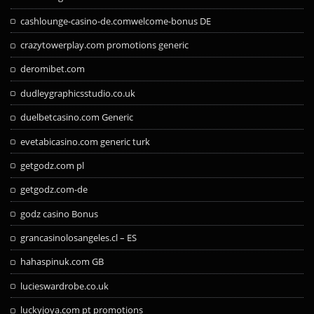
cashlounge-casino-de.comwelcome-bonus DE
crazytowerplay.com promotions generic
deromibet.com
dudleygraphicsstudio.co.uk
duelbetcasino.com Generic
evetabicasino.com generic turk
getgodz.com pl
getgodz.com-de
godz casino Bonus
grancasinolosangeles.cl – ES
hahaspinuk.com GB
lucieswardrobe.co.uk
luckyjoya.com pt promotions