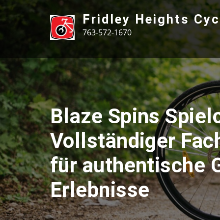
Skip
Fridley Heights Cyc
to
763-572-1670
content
Blaze Spins Spiel
Vollständiger Fac
für authentische
Erlebnisse