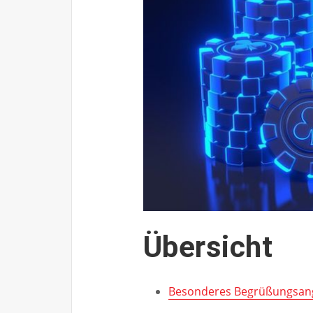
Übersicht
Besonderes Begrüßungsange