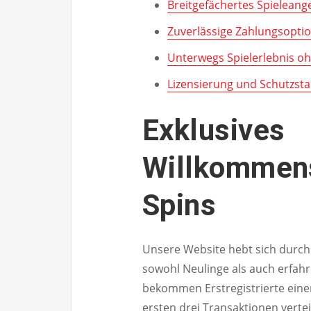
Breitgefächertes Spielean
Zuverlässige Zahlungsopti
Unterwegs Spielerlebnis oh
Lizensierung und Schutzst
Exklusives
Willkommens
Spins
Unsere Website hebt sich durch
sowohl Neulinge als auch erfah
bekommen Erstregistrierte eine
ersten drei Transaktionen vertei