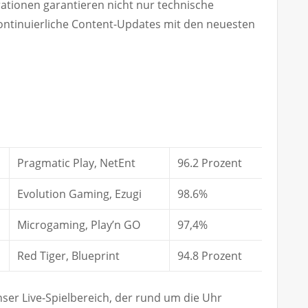
ationen garantieren nicht nur technische
kontinuierliche Content-Updates mit den neuesten
Pragmatic Play, NetEnt
96.2 Prozent
Evolution Gaming, Ezugi
98.6%
Microgaming, Play’n GO
97,4%
Red Tiger, Blueprint
94.8 Prozent
ser Live-Spielbereich, der rund um die Uhr