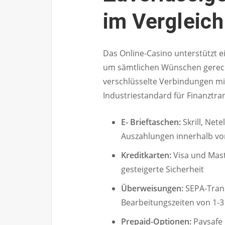
im Vergleich
Das Online-Casino unterstützt 
um sämtlichen Wünschen gerecht
verschlüsselte Verbindungen mi
Industriestandard für Finanztra
E- Brieftaschen:
Skrill, Net
Auszahlungen innerhalb vo
Kreditkarten:
Visa und Mast
gesteigerte Sicherheit
Überweisungen:
SEPA-Trans
Bearbeitungszeiten von 1-
Prepaid-Optionen:
Paysafe