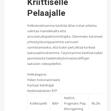
Kriittiselle
Pelaajalle
Pelikokoelmamme käsittää lähes tuhat erilaista
valintaa maineikkailta että
arvostetuiltapelintoimittajilta. Olemmeko karsineet
yhteistyökumppanimme varovasti
varmistamiseksi, että kukin peli ylittää korkeat
laatuvaatimuksemme. Tarjontamme käsittää kaikki
perinteisistä hedelmähybrinneistä leffojen
laatuisiin videopeleihin.
Pelikategoria
Pelien Kokonaismäärä
Parhaat Kehittäjät
Keskimääräinen RTP
NetEnt,
Kolikkopelit
800+
Pragmatic Play,
96.2%
Microgaming