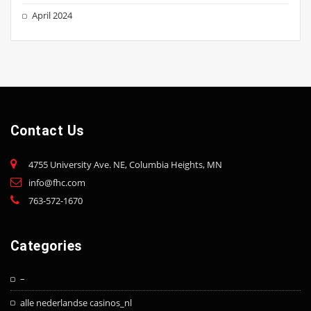
April 2024
Contact Us
4755 University Ave. NE, Columbia Heights, MN
info@fhc.com
763-572-1670
Categories
–
alle nederlandse casinos_nl