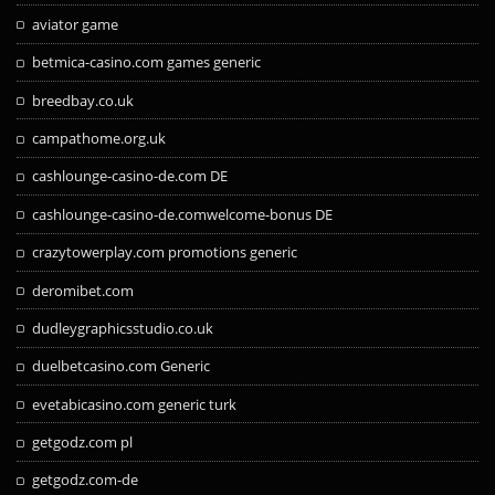
aviator game
betmica-casino.com games generic
breedbay.co.uk
campathome.org.uk
cashlounge-casino-de.com DE
cashlounge-casino-de.comwelcome-bonus DE
crazytowerplay.com promotions generic
deromibet.com
dudleygraphicsstudio.co.uk
duelbetcasino.com Generic
evetabicasino.com generic turk
getgodz.com pl
getgodz.com-de