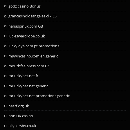
godz casino Bonus
grancasinolosangeles.cl – ES
hahaspinuk.com GB
lucieswardrobe.co.uk
luckyjoya.com pt promotions
m9wincasino.com en generic
mouthfeelpress.com CZ
mrluckybet.net fr
mrluckybet.net generic
mrluckybet.net promotions generic
nesrf.org.uk
non UK casino
ollysorsby.co.uk