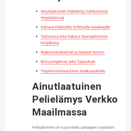
Ainutlaatuinen Pelielämys Sähköisessä
Ympäristössä
Kattava Pelisisältö Kriittiselle Asiakkaalle
Tietoturva että Vakaus Operaatiomme
Kivijalkana
Maksumenetelmät ja Nopeat Nostot
Bonusohjelmat sekä Tarjoukset
Ympärivuorokautinen Asiakaspalvelu
Ainutlaatuinen
Pelielämys Verkko
Maailmassa
Pelisaitimme on suunniteltu pelaajien tarpeisiin