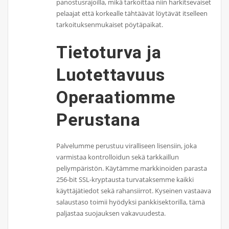
panostusrajoilla, mikä tarkoittaa niin harkitsevaiset
pelaajat että korkealle tähtäävät löytävät itselleen
tarkoituksenmukaiset pöytäpaikat.
Tietoturva ja
Luotettavuus
Operaatiomme
Perustana
Palvelumme perustuu viralliseen lisensiin, joka
varmistaa kontrolloidun sekä tarkkaillun
peliympäristön. Käytämme markkinoiden parasta
256-bit SSL-kryptausta turvataksemme kaikki
käyttäjätiedot sekä rahansiirrot. Kyseinen vastaava
salaustaso toimii hyödyksi pankkisektorilla, tämä
paljastaa suojauksen vakavuudesta.