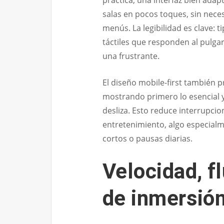
práctica, una interfaz bien ada
salas en pocos toques, sin neces
menús. La legibilidad es clave: 
táctiles que responden al pulga
una frustrante.
El diseño mobile-first también p
mostrando primero lo esencial 
desliza. Esto reduce interrupcio
entretenimiento, algo especial
cortos o pausas diarias.
Velocidad, f
de inmersió