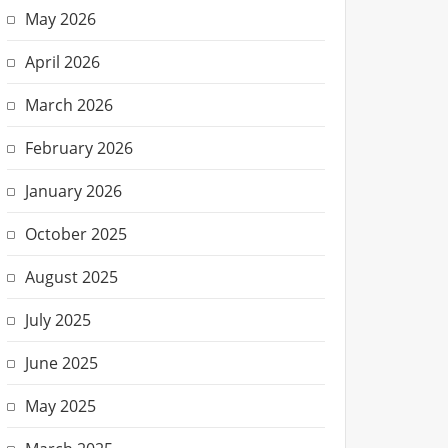
May 2026
April 2026
March 2026
February 2026
January 2026
October 2025
August 2025
July 2025
June 2025
May 2025