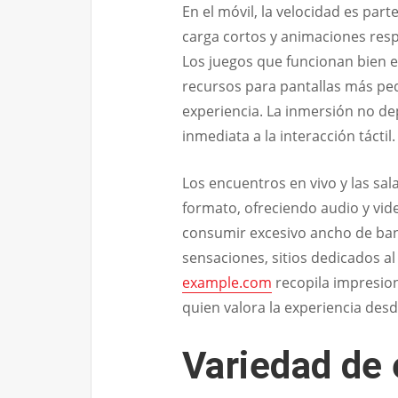
En el móvil, la velocidad es part
carga cortos y animaciones res
Los juegos que funcionan bien e
recursos para pantallas más pe
experiencia. La inmersión no de
inmediata a la interacción táctil.
Los encuentros en vivo y las sa
formato, ofreciendo audio y vi
consumir excesivo ancho de ban
sensaciones, sitios dedicados a
example.com
recopila impresio
quien valora la experiencia desd
Variedad de 