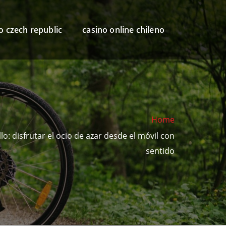
o czech republic
casino online chileno
Home
llo: disfrutar el ocio de azar desde el móvil con
sentido