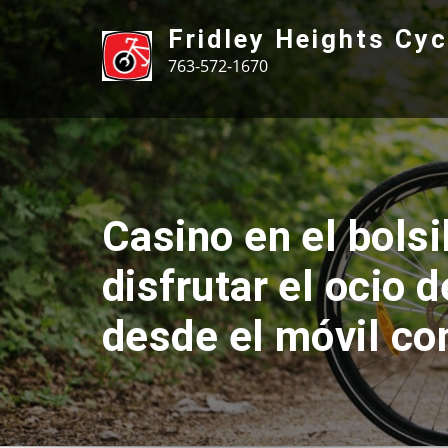
Skip
Fridley Heights Cyc
to
763-572-1670
content
Casino en el bolsi
disfrutar el ocio d
desde el móvil co