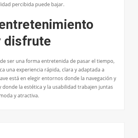
lidad percibida puede bajar.
entretenimiento
 disfrute
ede ser una forma entretenida de pasar el tiempo,
ca una experiencia rápida, clara y adaptada a
 clave está en elegir entornos donde la navegación y
 donde la estética y la usabilidad trabajen juntas
moda y atractiva.