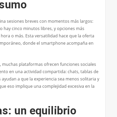
nsumo
bina sesiones breves con momentos más largos:
o hay cinco minutos libres, y opciones más
hora o más. Esta versatilidad hace que la oferta
ntemporáneo, donde el smartphone acompaña en
al, muchas plataformas ofrecen funciones sociales
nto en una actividad compartida: chats, tablas de
s ayudan a que la experiencia sea menos solitaria y
ue eso implique una complejidad excesiva en la
s: un equilibrio