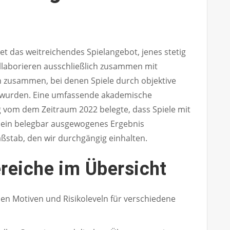
et das weitreichendes Spielangebot, jenes stetig
llaborieren ausschließlich zusammen mit
 zusammen, bei denen Spiele durch objektive
ft wurden. Eine umfassende akademische
vom dem Zeitraum 2022 belegte, dass Spiele mit
ein belegbar ausgewogenes Ergebnis
aßstab, den wir durchgängig einhalten.
reiche im Übersicht
en Motiven und Risikoleveln für verschiedene