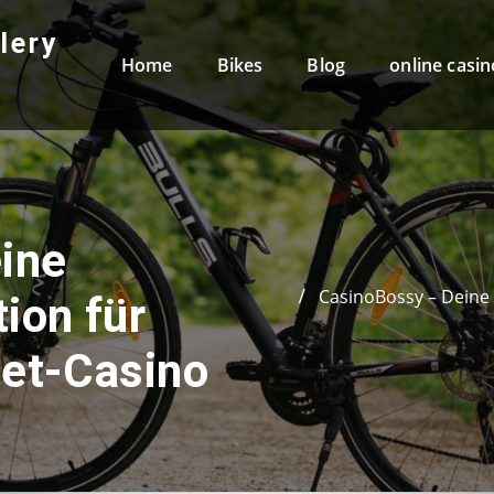
lery
Home
Bikes
Blog
online casin
ine
CasinoBossy – Deine 
ion für
net-Casino