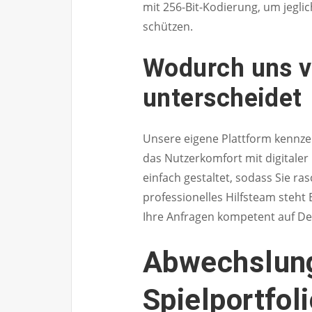
mit 256-Bit-Kodierung, um jeglic
schützen.
Wodurch uns v
unterscheidet
Unsere eigene Plattform kennze
das Nutzerkomfort mit digitale
einfach gestaltet, sodass Sie ra
professionelles Hilfsteam steht
Ihre Anfragen kompetent auf De
Abwechslun
Spielportfol