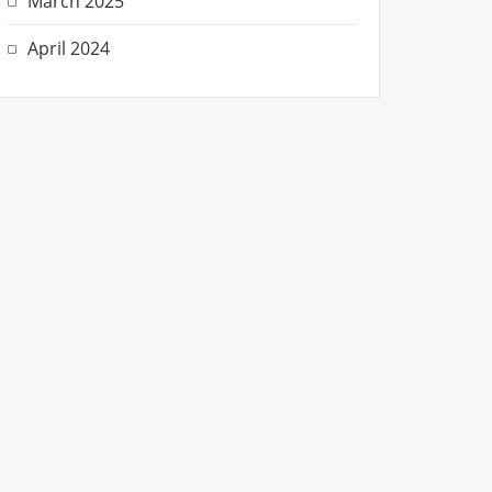
March 2025
April 2024