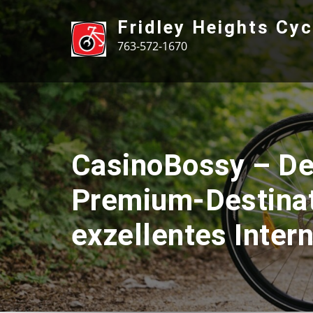
Skip
Fridley Heights Cyc
to
763-572-1670
content
CasinoBossy – De
Premium-Destinat
exzellentes Inter