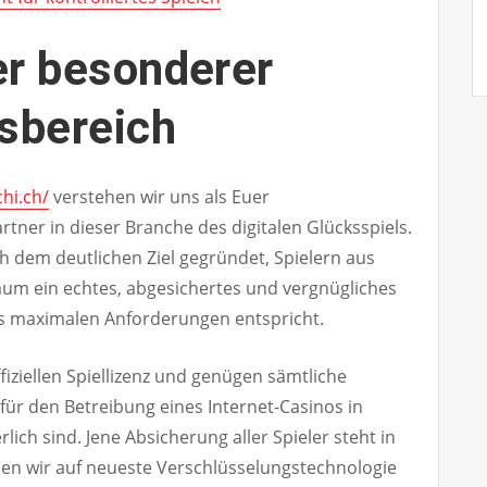
er besonderer
sbereich
hi.ch/
verstehen wir uns als Euer
ner in dieser Branche des digitalen Glücksspiels.
 dem deutlichen Ziel gegründet, Spielern aus
m ein echtes, abgesichertes und vergnügliches
s maximalen Anforderungen entspricht.
ffiziellen Spiellizenz und genügen sämtliche
für den Betreibung eines Internet-Casinos in
lich sind. Jene Absicherung aller Spieler steht in
uen wir auf neueste Verschlüsselungstechnologie