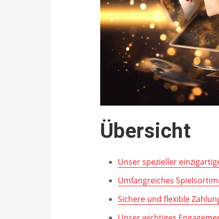
Übersicht
Unser spezieller einzigart
Umfangreiches Spielsortime
Sichere und flexible Zahlu
Unser wichtiges Engagement