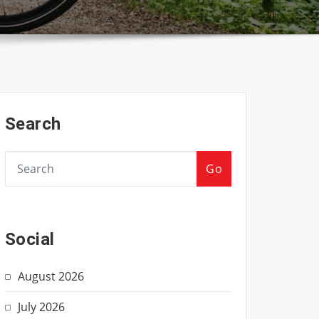
Search
Go
Social
August 2026
July 2026