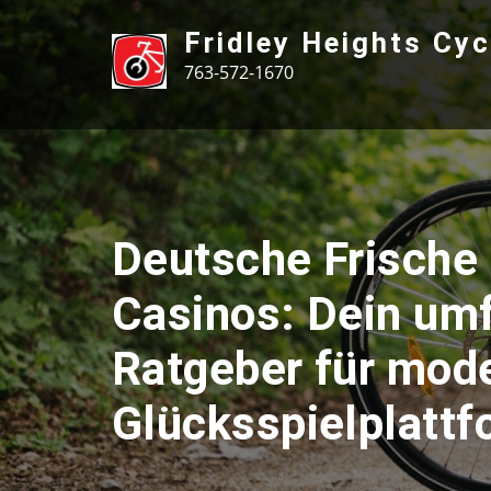
Skip
Fridley Heights Cyc
to
763-572-1670
content
Deutsche Frische
Casinos: Dein um
Ratgeber für mod
Glücksspielplatt