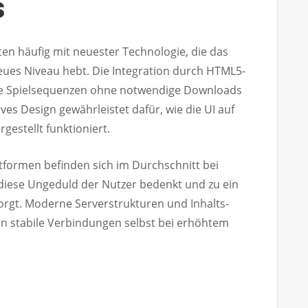
s
en häufig mit neuester Technologie, die das
neues Niveau hebt. Die Integration durch HTML5-
se Spielsequenzen ohne notwendige Downloads
es Design gewährleistet dafür, wie die UI auf
gestellt funktioniert.
tformen befinden sich im Durchschnitt bei
 diese Ungeduld der Nutzer bedenkt und zu ein
orgt. Moderne Serverstrukturen und Inhalts-
en stabile Verbindungen selbst bei erhöhtem