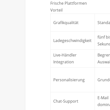
Frische Plattformen
Vorteil
Grafikqualität
Stand
fünf bi
Ladegeschwindigkeit
Sekun
Live-Händler
Begren
Integration
Auswa
Personalisierung
Grund
E-Mail
Chat-Support
domin