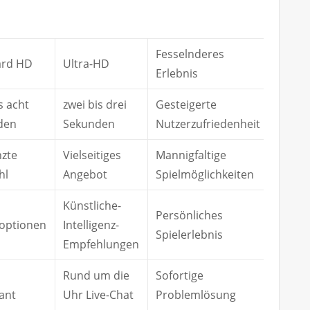
Fesselnderes
ard HD
Ultra-HD
Erlebnis
s acht
zwei bis drei
Gesteigerte
den
Sekunden
Nutzerzufriedenheit
zte
Vielseitiges
Mannigfaltige
hl
Angebot
Spielmöglichkeiten
Künstliche-
Persönliches
optionen
Intelligenz-
Spielerlebnis
Empfehlungen
Rund um die
Sofortige
ant
Uhr Live-Chat
Problemlösung