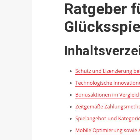
Ratgeber 
Glücksspie
Inhaltsverze
Schutz und Lizenzierung be
Technologische Innovatione
Bonusaktionen im Vergleich
Zeitgemäße Zahlungsmetho
Spielangebot und Kategorie
Mobile Optimierung sowie 