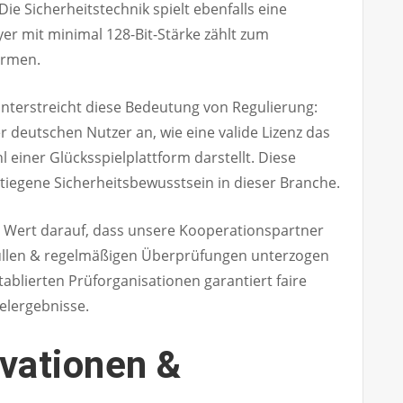
 Die Sicherheitstechnik spielt ebenfalls eine
yer mit minimal 128-Bit-Stärke zählt zum
ormen.
t unterstreicht diese Bedeutung von Regulierung:
r deutschen Nutzer an, wie eine valide Lizenz das
l einer Glücksspielplattform darstellt. Diese
tiegene Sicherheitsbewusstsein in dieser Branche.
n Wert darauf, dass unsere Kooperationspartner
füllen & regelmäßigen Überprüfungen unterzogen
ablierten Prüforganisationen garantiert faire
ielergebnisse.
ovationen &