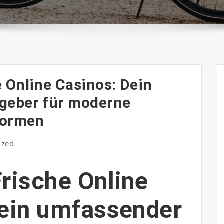
 Online Casinos: Dein
geber für moderne
formen
ized
rische Online
ein umfassender