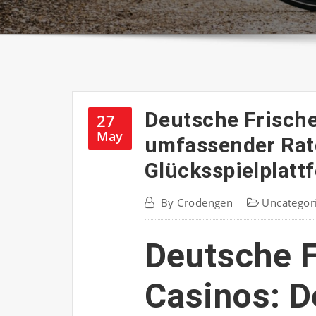
Deutsche Frische
27
May
umfassender Rat
Glücksspielplatt
By
Crodengen
Uncategor
Deutsche F
Casinos: D