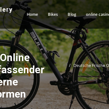
lery
Home
Bikes
Blog
online casin
 Online
Deutsche Frische O
fassender
erne
formen