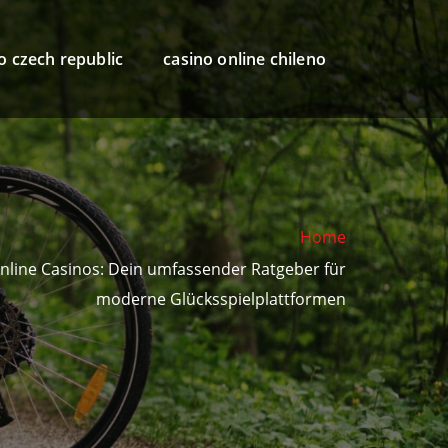
o czech republic
casino online chileno
Home
nline Casinos: Dein umfassender Ratgeber für
moderne Glücksspielplattformen