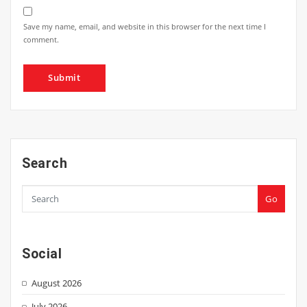
Save my name, email, and website in this browser for the next time I
comment.
Search
Go
Social
August 2026
July 2026