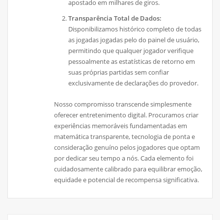
apostado em milhares de giros.
Transparência Total de Dados:
Disponibilizamos histórico completo de todas
as jogadas jogadas pelo do painel de usuário,
permitindo que qualquer jogador verifique
pessoalmente as estatísticas de retorno em
suas próprias partidas sem confiar
exclusivamente de declarações do provedor.
Nosso compromisso transcende simplesmente
oferecer entretenimento digital. Procuramos criar
experiências memoráveis fundamentadas em
matemática transparente, tecnologia de ponta e
consideração genuíno pelos jogadores que optam
por dedicar seu tempo a nós. Cada elemento foi
cuidadosamente calibrado para equilibrar emoção,
equidade e potencial de recompensa significativa.