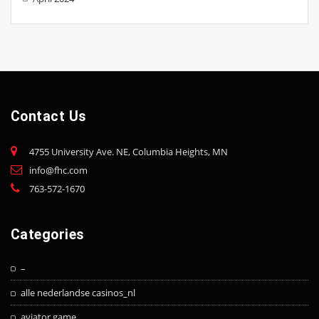
Contact Us
4755 University Ave. NE, Columbia Heights, MN
info@fhc.com
763-572-1670
Categories
–
alle nederlandse casinos_nl
aviator game