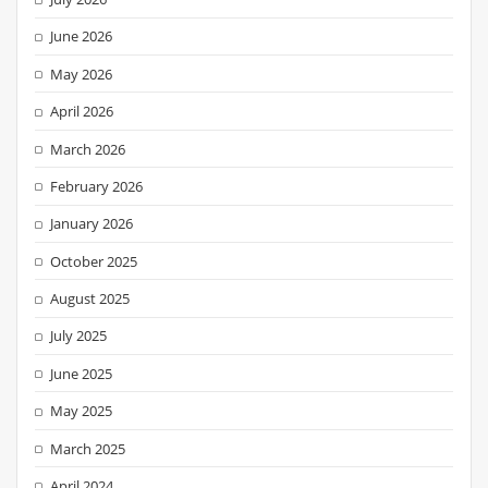
June 2026
May 2026
April 2026
March 2026
February 2026
January 2026
October 2025
August 2025
July 2025
June 2025
May 2025
March 2025
April 2024