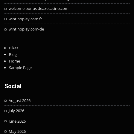
welcome bonus deaxecasino.com
wintinoplay.com fr
wintinoplay.com-de
Bikes
Blog
Home
Sample Page
Social
August 2026
July 2026
June 2026
May 2026