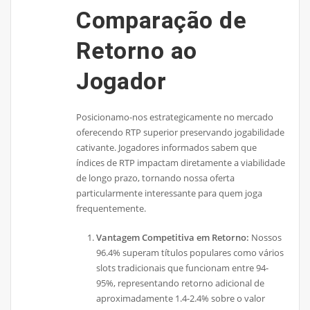
Comparação de
Retorno ao
Jogador
Posicionamo-nos estrategicamente no mercado
oferecendo RTP superior preservando jogabilidade
cativante. Jogadores informados sabem que
índices de RTP impactam diretamente a viabilidade
de longo prazo, tornando nossa oferta
particularmente interessante para quem joga
frequentemente.
Vantagem Competitiva em Retorno:
Nossos
96.4% superam títulos populares como vários
slots tradicionais que funcionam entre 94-
95%, representando retorno adicional de
aproximadamente 1.4-2.4% sobre o valor