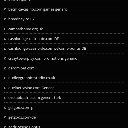
betmica-casino.com games generic
breedbay.co.uk
campathome.org.uk
cashlounge-casino-de.com DE
cashlounge-casino-de.comwelcome-bonus DE
crazytowerplay.com promotions generic
deromibet.com
dudleygraphicsstudio.co.uk
duelbetcasino.com Generic
evetabicasino.com generic turk
getgodz.com pl
getgodz.com-de
godz casino Bonus