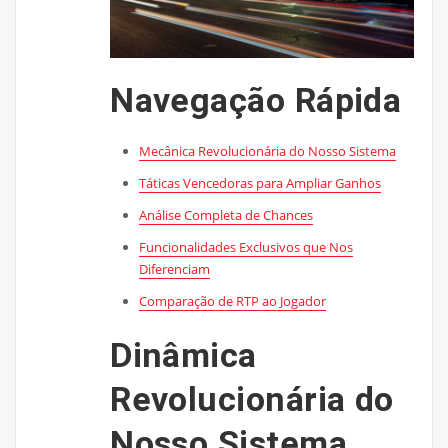
Navegação Rápida
Mecânica Revolucionária do Nosso Sistema
Táticas Vencedoras para Ampliar Ganhos
Análise Completa de Chances
Funcionalidades Exclusivos que Nos
Diferenciam
Comparação de RTP ao Jogador
Dinâmica
Revolucionária do
Nosso Sistema