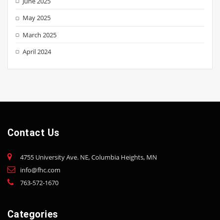
June 2025
May 2025
March 2025
April 2024
Contact Us
4755 University Ave. NE, Columbia Heights, MN
info@fhc.com
763-572-1670
Categories