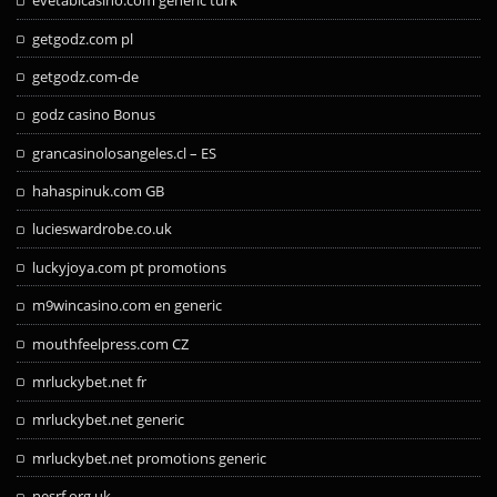
evetabicasino.com generic turk
getgodz.com pl
getgodz.com-de
godz casino Bonus
grancasinolosangeles.cl – ES
hahaspinuk.com GB
lucieswardrobe.co.uk
luckyjoya.com pt promotions
m9wincasino.com en generic
mouthfeelpress.com CZ
mrluckybet.net fr
mrluckybet.net generic
mrluckybet.net promotions generic
nesrf.org.uk