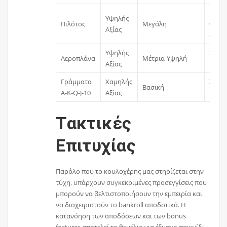
Πρωτ
Υψηλής
Πιλότος
Μεγάλη
θεματ
Αξίας
σύμβ
Υψηλής
Συνδ
Αεροπλάνα
Μέτρια-Υψηλή
Αξίας
κέρδ
Γράμματα
Χαμηλής
Συχνέ
Βασική
A-K-Q-J-10
Αξίας
πληρ
Τακτικές
Επιτυχίας
Παρόλο που το κουλοχέρης μας στηρίζεται στην
τύχη, υπάρχουν συγκεκριμένες προσεγγίσεις που
μπορούν να βελτιστοποιήσουν την εμπειρία και
να διαχειριστούν το bankroll αποδοτικά. Η
κατανόηση των αποδόσεων και των bonus
features αποτελεί το θεμέλιο για έξυπνο παιχνίδι.