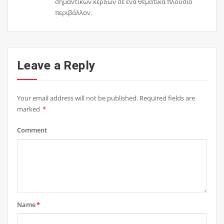
σημαντικών κερδών σε ένα θεματικά πλούσιο
περιβάλλον.
Leave a Reply
Your email address will not be published.
Required fields are
marked
*
Comment
Name
*