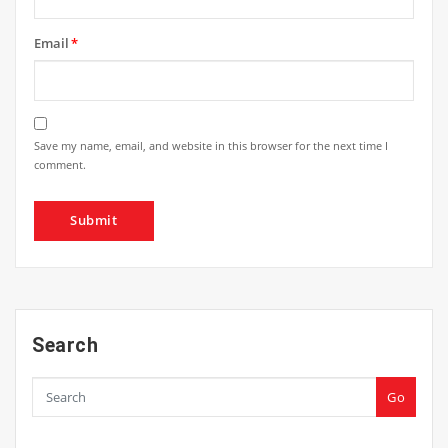
Email
*
Save my name, email, and website in this browser for the next time I
comment.
Search
Go