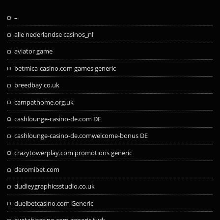
–
alle nederlandse casinos_nl
aviator game
betmica-casino.com games generic
breedbay.co.uk
campathome.org.uk
cashlounge-casino-de.com DE
cashlounge-casino-de.comwelcome-bonus DE
crazytowerplay.com promotions generic
deromibet.com
dudleygraphicsstudio.co.uk
duelbetcasino.com Generic