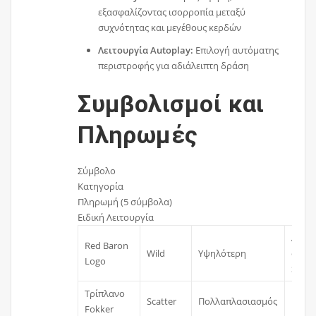
εξασφαλίζοντας ισορροπία μεταξύ
συχνότητας και μεγέθους κερδών
Λειτουργία Autoplay:
Επιλογή αυτόματης
περιστροφής για αδιάλειπτη δράση
Συμβολισμοί και
Πληρωμές
Σύμβολο
Κατηγορία
Πληρωμή (5 σύμβολα)
Ειδική Λειτουργία
Αντικ
Red Baron
Wild
Υψηλότερη
όλα ε
Logo
Scatt
Τρίπλανο
Ενεργ
Scatter
Πολλαπλασιασμός
Fokker
Free 