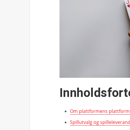
Innholdsfor
Om plattformens plattform 
Spillutvalg og spilleleveran