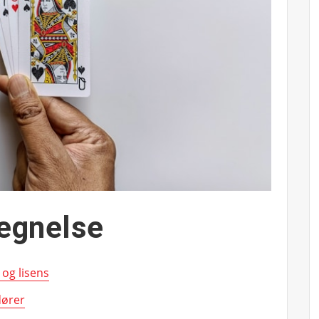
tegnelse
og lisens
dører