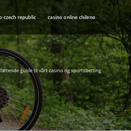
o czech republic
casino online chileno
attende guide til vårt casino og sportsbetting