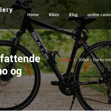
lery
Home
Bikes
Blog
online casin
fattende
Home
30Bet – Deres omf
no og