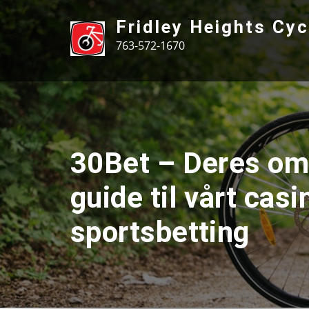
Skip
Fridley Heights Cyc
to
763-572-1670
content
30Bet – Deres om
guide til vårt casi
sportsbetting