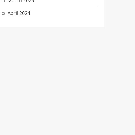
March 2025
April 2024