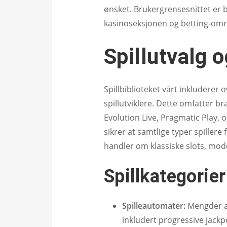
ønsket. Brukergrensesnittet er
kasinoseksjonen og betting-omr
Spillutvalg 
Spillbiblioteket vårt inkluderer
spillutviklere. Dette omfatter 
Evolution Live, Pragmatic Play, 
sikrer at samtlige typer spiller
handler om klassiske slots, mode
Spillkategorier
Spilleautomater:
Mengder av
inkludert progressive jac