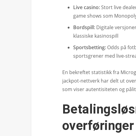
Live casino:
Stort live deal
game shows som Monopoly 
Bordspill:
Digitale versjoner
klassiske kasinospill
Sportsbetting:
Odds på fotba
sportsgrener med live-stre
En bekreftet statistikk fra Micr
jackpot-nettverk har delt ut over
som viser autentisiteten og pålite
Betalingsløs
overføringer