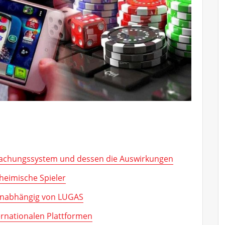
achungssystem und dessen die Auswirkungen
heimische Spieler
 unabhängig von LUGAS
rnationalen Plattformen