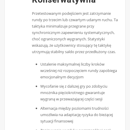
Przetestowanym podejściem jest zatrzymanie
rundy po trzecim lub czwartym udanym ruchu. Ta
taktyka minimalizuje przegrane przy
synchronicznym zapewnieniu systematycznych,
choć ograniczonych wygranych. Statystyki
wskazują, że użytkownicy stosujący tę taktykę
utrzymują stabilny saldo przez przedłużony czas.
Ustalenie maksymalnej liczby kroków
wcześniej niż rozpoczęciem rundy zapobiega
emocjonalnym decyzjom
Wycofanie się z dalszej gry po zdobyciu
mnożnika pięciokrotnego gwarantuje
wygraną w przeważającej części sesji
Alternacja między poziomami trudności
umożliwia na adaptację ryzyka do bieżącej
sytuacji finansowej