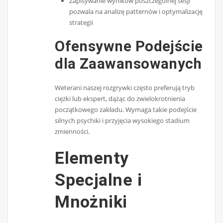
Zapisywanie wyników poszczególnej sesji
pozwala na analizę patternów i optymalizację
strategii
Ofensywne Podejście
dla Zaawansowanych
Weterani naszej rozgrywki często preferują tryb
ciężki lub ekspert, dążąc do zwielokrotnienia
początkowego zakładu. Wymaga takie podejście
silnych psychiki i przyjęcia wysokiego stadium
zmienności.
Elementy
Specjalne i
Mnożniki