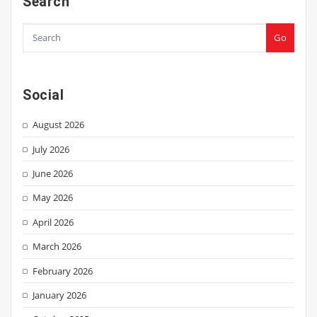
Search
Go
Social
August 2026
July 2026
June 2026
May 2026
April 2026
March 2026
February 2026
January 2026