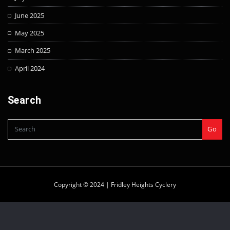
June 2025
May 2025
March 2025
April 2024
Search
Go
Copyright © 2024 | Fridley Heights Cyclery