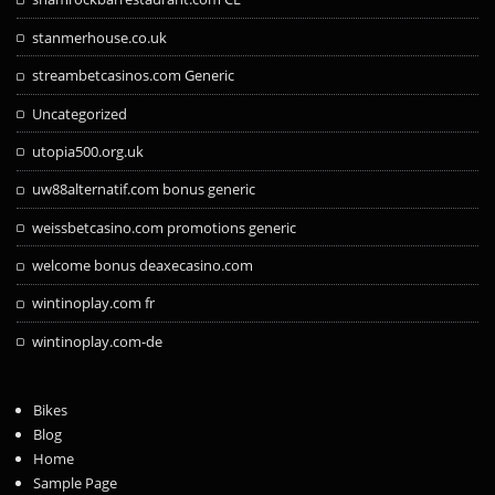
stanmerhouse.co.uk
streambetcasinos.com Generic
Uncategorized
utopia500.org.uk
uw88alternatif.com bonus generic
weissbetcasino.com promotions generic
welcome bonus deaxecasino.com
wintinoplay.com fr
wintinoplay.com-de
Bikes
Blog
Home
Sample Page