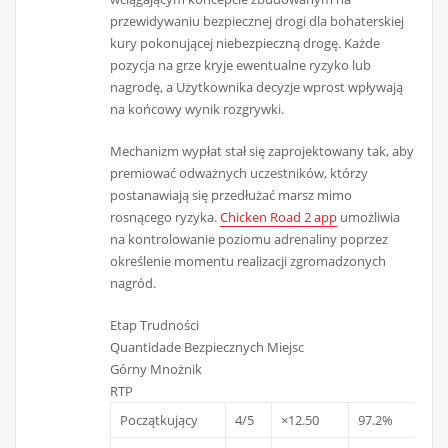
przewidywaniu bezpiecznej drogi dla bohaterskiej
kury pokonującej niebezpieczną drogę. Każde
pozycja na grze kryje ewentualne ryzyko lub
nagrodę, a Użytkownika decyzje wprost wpływają
na końcowy wynik rozgrywki.
Mechanizm wypłat stał się zaprojektowany tak, aby
premiować odważnych uczestników, którzy
postanawiają się przedłużać marsz mimo
rosnącego ryzyka.
Chicken Road 2 app
umożliwia
na kontrolowanie poziomu adrenaliny poprzez
określenie momentu realizacji zgromadzonych
nagród.
Etap Trudności
Quantidade Bezpiecznych Miejsc
Górny Mnożnik
RTP
Początkujący
4/5
×12.50
97.2%