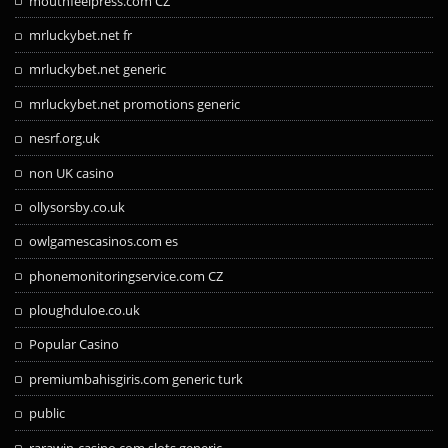
mouthfeelpress.com CZ
mrluckybet.net fr
mrluckybet.net generic
mrluckybet.net promotions generic
nesrf.org.uk
non UK casino
ollysorsby.co.uk
owlgamescasinos.com es
phonemonitoringservice.com CZ
ploughduloe.co.uk
Popular Casino
premiumbahisgiris.com generic turk
public
rarawin-casino.com slots generic