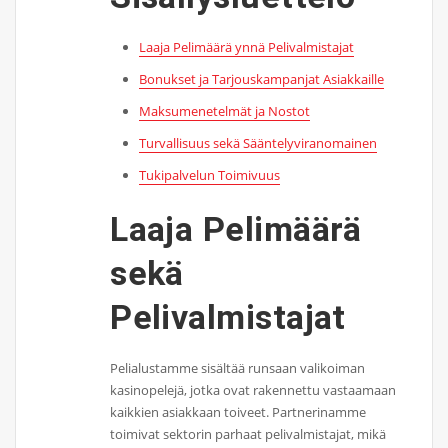
Laaja Pelimäärä ynnä Pelivalmistajat
Bonukset ja Tarjouskampanjat Asiakkaille
Maksumenetelmät ja Nostot
Turvallisuus sekä Sääntelyviranomainen
Tukipalvelun Toimivuus
Laaja Pelimäärä
sekä
Pelivalmistajat
Pelialustamme sisältää runsaan valikoiman
kasinopelejä, jotka ovat rakennettu vastaamaan
kaikkien asiakkaan toiveet. Partnerinamme
toimivat sektorin parhaat pelivalmistajat, mikä