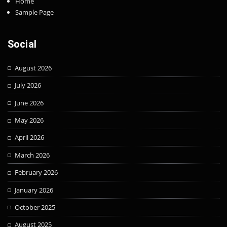
Home
Sample Page
Social
August 2026
July 2026
June 2026
May 2026
April 2026
March 2026
February 2026
January 2026
October 2025
August 2025