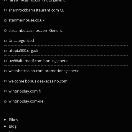
shamrockbarrestaurant.com CL
stanmerhouse.co.uk
streambetcasinos.com Generic
Uncategorized
utopia500.org.uk
uw88alternatif.com bonus generic
weissbetcasino.com promotions generic
welcome bonus deaxecasino.com
wintinoplay.com fr
wintinoplay.com-de
Bikes
Blog