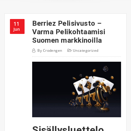
Berriez Pelisivusto –
11
Jun
Varma Pelikohtaamisi
Suomen markkinoilla
By
Crodengen
Uncategorized
Sisällysluettelo