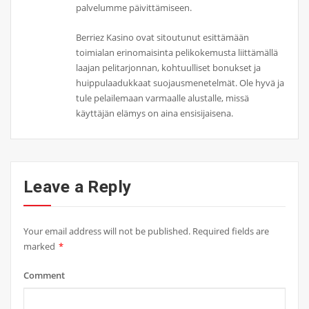
palvelumme päivittämiseen.
Berriez Kasino ovat sitoutunut esittämään
toimialan erinomaisinta pelikokemusta liittämällä
laajan pelitarjonnan, kohtuulliset bonukset ja
huippulaadukkaat suojausmenetelmät. Ole hyvä ja
tule pelailemaan varmaalle alustalle, missä
käyttäjän elämys on aina ensisijaisena.
Leave a Reply
Your email address will not be published.
Required fields are
marked
*
Comment