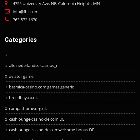
4755 University Ave. NE, Columbia Heights, MN
info@fhc.com
763-572-1670
Categories
–
alle nederlandse casinos_nl
aviator game
betmica-casino.com games generic
breedbay.co.uk
campathome.org.uk
cashlounge-casino-de.com DE
cashlounge-casino-de.comwelcome-bonus DE