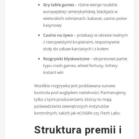
Gry table games
– różne wersje roulette
europejskiej i amerykańskiej, blackjack w
wielorakich odmianach, bakarat, casino poker
kasynowy
Casino na żywo
– przekazy w okresie realnym
z rzeczywistymi krupierami, responsywne
stoły do zabaw karcianych i z kołem
Rozgrywki błyskawiczne
– ekspresowe partie
typu crash games, wheel fortuny, lottery
instant win
Wszelkie rozgrywka jest poddawana surowe
kontrola pod względem rzetelności. Partnerujemy
tylko z tymi producentami, którzy to mają
poświadczenia zewnętrznych instytutów
kontrolnych, takich jak eCOGRA czy iTech Labs.
Struktura premii i