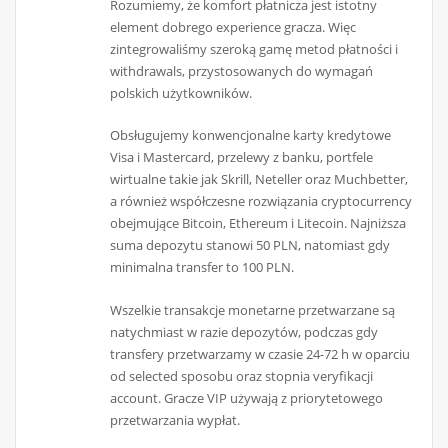
Rozumiemy, że komfort płatnicza jest istotny
element dobrego experience gracza. Więc
zintegrowaliśmy szeroką gamę metod płatności i
withdrawals, przystosowanych do wymagań
polskich użytkowników.
Obsługujemy konwencjonalne karty kredytowe
Visa i Mastercard, przelewy z banku, portfele
wirtualne takie jak Skrill, Neteller oraz Muchbetter,
a również współczesne rozwiązania cryptocurrency
obejmujące Bitcoin, Ethereum i Litecoin. Najniższa
suma depozytu stanowi 50 PLN, natomiast gdy
minimalna transfer to 100 PLN.
Wszelkie transakcje monetarne przetwarzane są
natychmiast w razie depozytów, podczas gdy
transfery przetwarzamy w czasie 24-72 h w oparciu
od selected sposobu oraz stopnia veryfikacji
account. Gracze VIP używają z priorytetowego
przetwarzania wypłat.