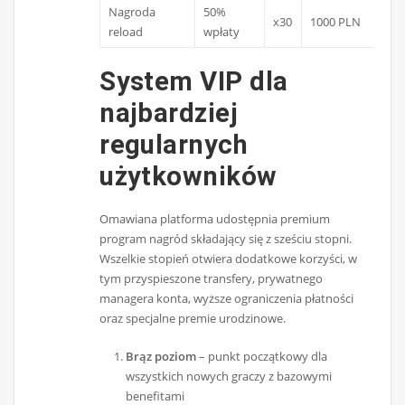
Nagroda
50%
x30
1000 PLN
reload
wpłaty
System VIP dla
najbardziej
regularnych
użytkowników
Omawiana platforma udostępnia premium
program nagród składający się z sześciu stopni.
Wszelkie stopień otwiera dodatkowe korzyści, w
tym przyspieszone transfery, prywatnego
managera konta, wyższe ograniczenia płatności
oraz specjalne premie urodzinowe.
Brąz poziom
– punkt początkowy dla
wszystkich nowych graczy z bazowymi
benefitami