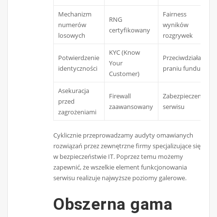
Mechanizm
Fairness
RNG
numerów
wyników
certyfikowany
losowych
rozgrywek
KYC (Know
Potwierdzenie
Przeciwdziałanie
Your
identyczności
praniu funduszy
Customer)
Asekuracja
Firewall
Zabezpieczenie
przed
zaawansowany
serwisu
zagrożeniami
Cyklicznie przeprowadzamy audyty omawianych
rozwiązań przez zewnętrzne firmy specjalizujące się
w bezpieczeństwie IT. Poprzez temu możemy
zapewnić, że wszelkie element funkcjonowania
serwisu realizuje najwyższe poziomy galerowe.
Obszerna gama