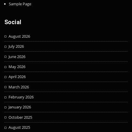
Sample Page
Social
August 2026
July 2026
June 2026
May 2026
April 2026
March 2026
February 2026
January 2026
October 2025
August 2025