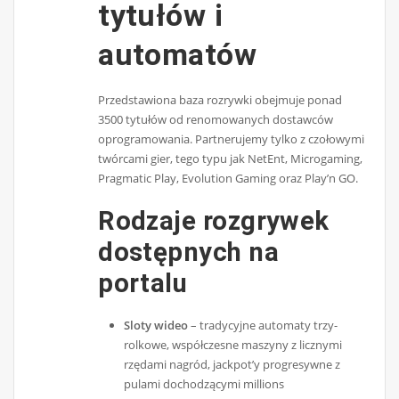
tytułów i
automatów
Przedstawiona baza rozrywki obejmuje ponad
3500 tytułów od renomowanych dostawców
oprogramowania. Partnerujemy tylko z czołowymi
twórcami gier, tego typu jak NetEnt, Microgaming,
Pragmatic Play, Evolution Gaming oraz Play’n GO.
Rodzaje rozgrywek
dostępnych na
portalu
Sloty wideo
– tradycyjne automaty trzy-
rolkowe, współczesne maszyny z licznymi
rzędami nagród, jackpot’y progresywne z
pulami dochodzącymi millions