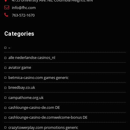
info@fhc.com
763-572-1670
Categories
–
alle nederlandse casinos_nl
aviator game
betmica-casino.com games generic
breedbay.co.uk
campathome.org.uk
cashlounge-casino-de.com DE
cashlounge-casino-de.comwelcome-bonus DE
crazytowerplay.com promotions generic