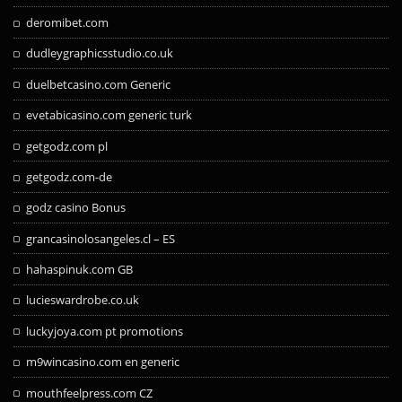
deromibet.com
dudleygraphicsstudio.co.uk
duelbetcasino.com Generic
evetabicasino.com generic turk
getgodz.com pl
getgodz.com-de
godz casino Bonus
grancasinolosangeles.cl – ES
hahaspinuk.com GB
lucieswardrobe.co.uk
luckyjoya.com pt promotions
m9wincasino.com en generic
mouthfeelpress.com CZ