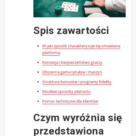
Spis zawartości
W jaki sposób charakteryzuje się omawiana
platforma
Koncesja i bezpieczeństwo graczy
Obszerna gama tytułów i maszyn
Struktura bonusów i programy fidelity
Możliwe sposoby płatności
Pomoc techniczne dla klientów
Czym wyróżnia się
przedstawiona