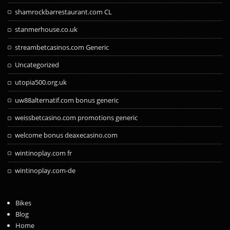
shamrockbarrestaurant.com CL
stanmerhouse.co.uk
streambetcasinos.com Generic
Uncategorized
utopia500.org.uk
uw88alternatif.com bonus generic
weissbetcasino.com promotions generic
welcome bonus deaxecasino.com
wintinoplay.com fr
wintinoplay.com-de
Bikes
Blog
Home