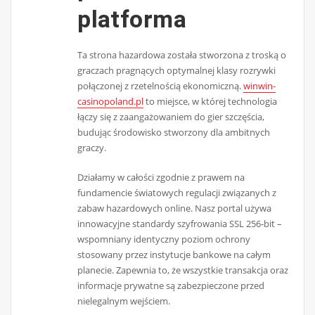
platforma
Ta strona hazardowa została stworzona z troską o
graczach pragnących optymalnej klasy rozrywki
połączonej z rzetelnością ekonomiczną.
winwin-
casinopoland.pl
to miejsce, w której technologia
łączy się z zaangażowaniem do gier szczęścia,
budując środowisko stworzony dla ambitnych
graczy.
Działamy w całości zgodnie z prawem na
fundamencie światowych regulacji związanych z
zabaw hazardowych online. Nasz portal używa
innowacyjne standardy szyfrowania SSL 256-bit –
wspomniany identyczny poziom ochrony
stosowany przez instytucje bankowe na całym
planecie. Zapewnia to, że wszystkie transakcja oraz
informacje prywatne są zabezpieczone przed
nielegalnym wejściem.