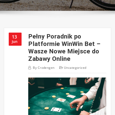
Pełny Poradnik po
13
Jun
Platformie WinWin Bet –
Wasze Nowe Miejsce do
Zabawy Online
By
Crodengen
Uncategorized