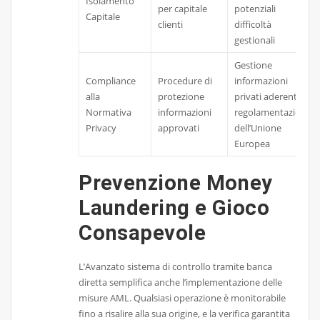
Isolamento
per capitale
potenziali
Capitale
clienti
difficoltà
gestionali
Gestione
Compliance
Procedure di
informazioni
alla
protezione
privati aderente
Normativa
informazioni
regolamentazione
Privacy
approvati
dell’Unione
Europea
Prevenzione Money
Laundering e Gioco
Consapevole
L’Avanzato sistema di controllo tramite banca
diretta semplifica anche l’implementazione delle
misure AML. Qualsiasi operazione è monitorabile
fino a risalire alla sua origine, e la verifica garantita