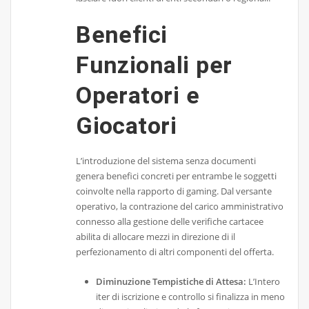
Benefici
Funzionali per
Operatori e
Giocatori
L’introduzione del sistema senza documenti
genera benefici concreti per entrambe le soggetti
coinvolte nella rapporto di gaming. Dal versante
operativo, la contrazione del carico amministrativo
connesso alla gestione delle verifiche cartacee
abilita di allocare mezzi in direzione di il
perfezionamento di altri componenti del offerta.
Diminuzione Tempistiche di Attesa:
L’Intero
iter di iscrizione e controllo si finalizza in meno