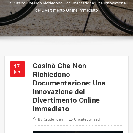
Casinò Che Non Richiedono Documentazione: Una Innovazione
del Divertimento Online Immediato
Casinò Che Non
17
Jun
Richiedono
Documentazione: Una
Innovazione del
Divertimento Online
Immediato
By
Crodengen
Uncategorized