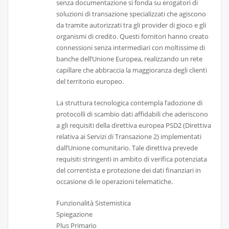
senza documentazione si fonda su erogatori di
soluzioni di transazione specializzati che agiscono
da tramite autorizzati tra gli provider di gioco e gli
organismi di credito. Questi fornitori hanno creato
connessioni senza intermediari con moltissime di
banche dell’Unione Europea, realizzando un rete
capillare che abbraccia la maggioranza degli clienti
del territorio europeo.
La struttura tecnologica contempla l’adozione di
protocolli di scambio dati affidabili che aderiscono
a gli requisiti della direttiva europea PSD2 (Direttiva
relativa ai Servizi di Transazione 2) implementati
dall’Unione comunitario. Tale direttiva prevede
requisiti stringenti in ambito di verifica potenziata
del correntista e protezione dei dati finanziari in
occasione di le operazioni telematiche.
Funzionalità Sistemistica
Spiegazione
Plus Primario