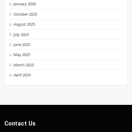
January 2026
October 2025
August 2025
July 2025
June 2025
May 2025
March 2025
April 2024
Contact Us