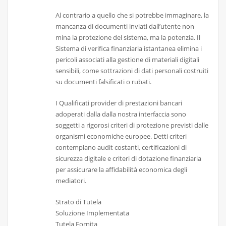
Al contrario a quello che si potrebbe immaginare, la
mancanza di documenti inviati dall’utente non
mina la protezione del sistema, ma la potenzia. Il
Sistema di verifica finanziaria istantanea elimina i
pericoli associati alla gestione di materiali digitali
sensibili, come sottrazioni di dati personali costruiti
su documenti falsificati o rubati.
I Qualificati provider di prestazioni bancari
adoperati dalla dalla nostra interfaccia sono
soggetti a rigorosi criteri di protezione previsti dalle
organismi economiche europee. Detti criteri
contemplano audit costanti, certificazioni di
sicurezza digitale e criteri di dotazione finanziaria
per assicurare la affidabilità economica degli
mediatori.
Strato di Tutela
Soluzione Implementata
Tutela Fornita