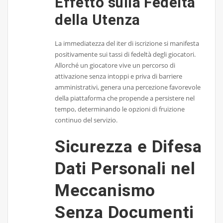
Effetto sulla Fedeltà
della Utenza
La immediatezza del iter di iscrizione si manifesta
positivamente sui tassi di fedeltà degli giocatori.
Allorché un giocatore vive un percorso di
attivazione senza intoppi e priva di barriere
amministrativi, genera una percezione favorevole
della piattaforma che propende a persistere nel
tempo, determinando le opzioni di fruizione
continuo del servizio.
Sicurezza e Difesa
Dati Personali nel
Meccanismo
Senza Documenti