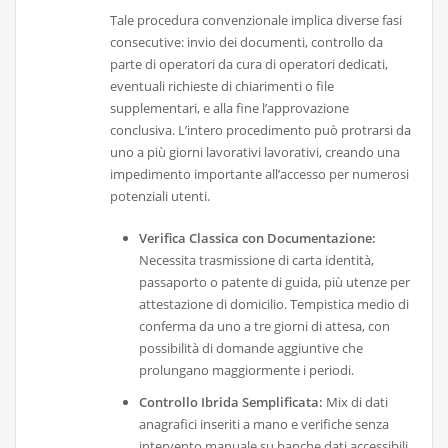
Tale procedura convenzionale implica diverse fasi
consecutive: invio dei documenti, controllo da
parte di operatori da cura di operatori dedicati,
eventuali richieste di chiarimenti o file
supplementari, e alla fine l’approvazione
conclusiva. L’intero procedimento può protrarsi da
uno a più giorni lavorativi lavorativi, creando una
impedimento importante all’accesso per numerosi
potenziali utenti.
Verifica Classica con Documentazione:
Necessita trasmissione di carta identità,
passaporto o patente di guida, più utenze per
attestazione di domicilio. Tempistica medio di
conferma da uno a tre giorni di attesa, con
possibilità di domande aggiuntive che
prolungano maggiormente i periodi.
Controllo Ibrida Semplificata:
Mix di dati
anagrafici inseriti a mano e verifiche senza
intervento manuale su banche dati accessibili.