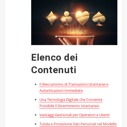
Elenco dei
Contenuti
Il Meccanismo di Transazioni Istantanei e
Autenticazioni Immediate
Una Tecnologia Digitale che Consente
Possibile il Divertimento Istantaneo
Vantaggi Gestionali per Operatori e Utenti
Tutela e Protezione Dati Personali nel Modello